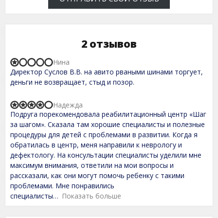
2 отзывов
Нина
R
Директор Суслов В.В. на авито рваными шинами торгует,
a
t
деньги не возвращает, стыд и позор.
e
d
1
Надежда
R
,
Подруга порекомендовала реабилитационный центр «Шаг
a
0
t
за шагом». Сказала там хорошие специалисты и полезные
o
e
процедуры для детей с проблемами в развитии. Когда я
u
d
t
обратилась в центр, меня направили к неврологу и
4
o
,
дефектологу. На консультации специалисты уделили мне
f
0
максимум внимания, ответили на мои вопросы и
5
o
рассказали, как они могут помочь ребенку с такими
u
t
проблемами. Мне понравились
o
специалисты
Показать больше
f
5