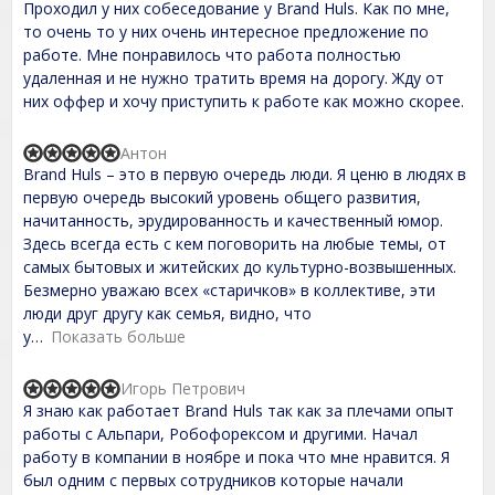
Проходил у них собеседование у Brand Huls. Как по мне,
a
f
t
то очень то у них очень интересное предложение по
5
e
работе. Мне понравилось что работа полностью
d
удаленная и не нужно тратить время на дорогу. Жду от
5
,
них оффер и хочу приступить к работе как можно скорее.
0
o
u
Антон
R
t
Brand Huls – это в первую очередь люди. Я ценю в людях в
a
o
t
первую очередь высокий уровень общего развития,
f
e
начитанность, эрудированность и качественный юмор.
5
d
Здесь всегда есть с кем поговорить на любые темы, от
5
,
самых бытовых и житейских до культурно-возвышенных.
0
Безмерно уважаю всех «старичков» в коллективе, эти
o
люди друг другу как семья, видно, что
u
t
у
Показать больше
o
f
Игорь Петрович
5
R
Я знаю как работает Brand Huls так как за плечами опыт
a
t
работы с Альпари, Робофорексом и другими. Начал
e
работу в компании в ноябре и пока что мне нравится. Я
d
был одним с первых сотрудников которые начали
5