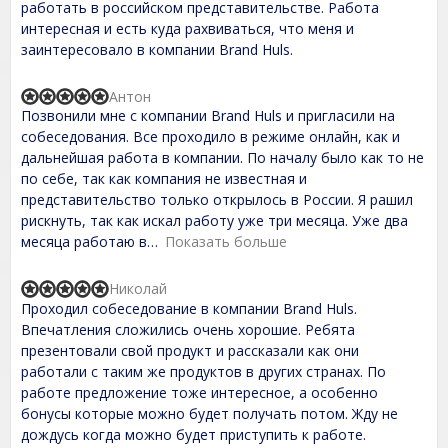
,
работать в российском представительстве. Работа
0
интересная и есть куда рахвиваться, что меня и
o
заинтересовало в компании Brand Huls.
u
t
o
Антон
f
R
Позвонили мне с компании Brand Huls и пригласили на
5
a
t
собеседования. Все проходило в режиме онлайн, как и
e
дальнейшая работа в компании. По началу было как то не
d
по себе, так как компания не известная и
5
,
представительство только открылось в России. Я рашил
0
рискнуть, так как искал работу уже три месяца. Уже два
o
месяца работаю в
Показать больше
u
t
o
Николай
f
R
Проходил собеседование в компании Brand Huls.
5
a
t
Впечатления сложились очень хорошие. Ребята
e
презентовали свой продукт и рассказали как они
d
работали с таким же продуктов в других странах. По
5
,
работе предложение тоже интересное, а особенно
0
бонусы которые можно будет получать потом. Жду не
o
дождусь когда можно будет приступить к работе.
u