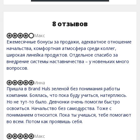
8 отзывов
Макс
R
Ежемесячные бонусы за продажи, адекватное отношение
a
t
начальства, комфортная атмосфера среди коллег,
e
широкая линейка продуктов. Отдельное спасибо за
d
внедрение системы наставничества – у новеньких много
4
,
вопросов.
0
o
u
Инна
R
t
Пришла в Brand Huls зеленой без понимания работы
a
o
t
компании. Боялась, что пока буду учиться, натерплюсь.
f
e
Но не тут-то было. Девчонки очень помогли быстро
5
d
освоиться. Начальство без самодурства. Тоже с
5
,
пониманием относится. Пока ты учишься, тебе помогают
0
во всем. Потом как проявишь себя.
o
u
t
Макс
R
o