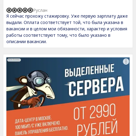
t
o
Руслан
f
R
Я сейчас прохожу стажировку. Уже первую зарплату даже
5
a
t
выдали. Оплата соответствует той, что была указана в
e
вакансии и в целом мои обязанности, характер и условия
d
работы соответствуют тому, что было указано в
5
,
описании вакансии.
0
o
u
t
o
f
5