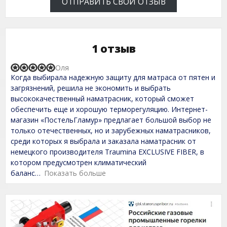
ОТПРАВИТЬ СВОЙ ОТЗЫВ
1 отзыв
Оля
R
Когда выбирала надежную защиту для матраса от пятен и
a
t
загрязнений, решила не экономить и выбрать
e
высококачественный наматрасник, который сможет
d
обеспечить еще и хорошую терморегуляцию. Интернет-
5
,
магазин «ПостельГламур» предлагает большой выбор не
0
только отечественных, но и зарубежных наматрасников,
o
среди которых я выбрала и заказала наматрасник от
u
t
немецкого производителя Traumina EXCLUSIVE FIBER, в
o
котором предусмотрен климатический
f
баланс
Показать больше
5