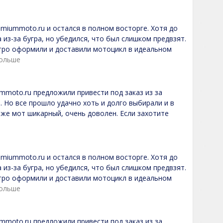
remiummoto.ru и остался в полном восторге. Хотя до
 из-за бугра, но убедился, что был слишком предвзят.
тро оформили и доставили мотоцикл в идеальном
больше
ummoto.ru предложили привести под заказ из за
. Но все прошло удачно хоть и долго выбирали и в
 же мот шикарный, очень доволен. Если захотите
remiummoto.ru и остался в полном восторге. Хотя до
 из-за бугра, но убедился, что был слишком предвзят.
тро оформили и доставили мотоцикл в идеальном
больше
ummoto.ru предложили привести под заказ из за