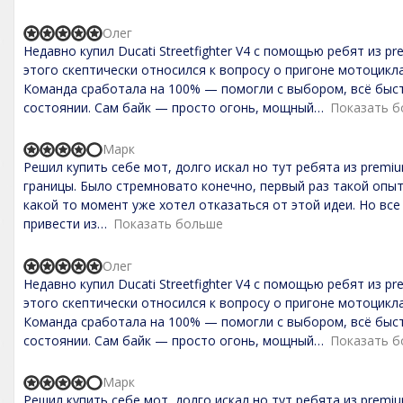
,
0
Олег
o
R
Недавно купил Ducati Streetfighter V4 с помощью ребят из p
u
a
t
t
этого скептически относился к вопросу о пригоне мотоцикла
o
e
Команда сработала на 100% — помогли с выбором, всё быс
f
d
состоянии. Сам байк — просто огонь, мощный
Показать 
5
5
,
0
Марк
o
R
Решил купить себе мот, долго искал но тут ребята из premi
u
a
t
t
границы. Было стремновато конечно, первый раз такой опыт
o
e
какой то момент уже хотел отказаться от этой идеи. Но все
f
d
привести из
Показать больше
5
4
,
0
Олег
o
R
Недавно купил Ducati Streetfighter V4 с помощью ребят из p
u
a
t
t
этого скептически относился к вопросу о пригоне мотоцикла
o
e
Команда сработала на 100% — помогли с выбором, всё быс
f
d
состоянии. Сам байк — просто огонь, мощный
Показать 
5
5
,
0
Марк
o
R
Решил купить себе мот, долго искал но тут ребята из premi
u
a