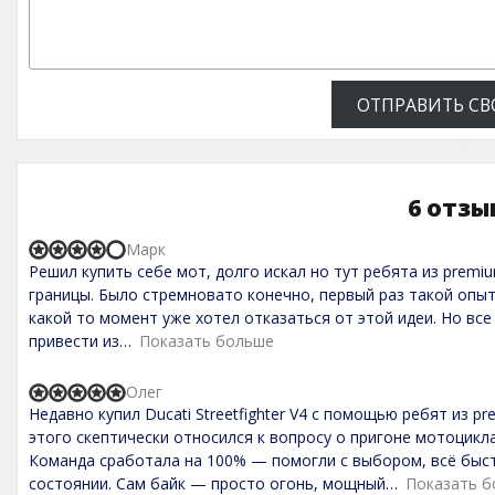
ОТПРАВИТЬ СВ
6 отзы
Марк
R
Решил купить себе мот, долго искал но тут ребята из premi
a
t
границы. Было стремновато конечно, первый раз такой опыт
e
какой то момент уже хотел отказаться от этой идеи. Но все
d
привести из
Показать больше
4
,
0
Олег
o
R
Недавно купил Ducati Streetfighter V4 с помощью ребят из p
u
a
t
t
этого скептически относился к вопросу о пригоне мотоцикла
o
e
Команда сработала на 100% — помогли с выбором, всё быс
f
d
состоянии. Сам байк — просто огонь, мощный
Показать 
5
5