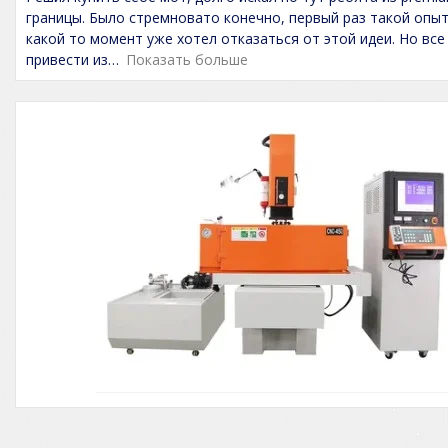
t
t
границы. Было стремновато конечно, первый раз такой опыт
o
e
какой то момент уже хотел отказаться от этой идеи. Но все
f
d
привести из
Показать больше
5
4
,
0
o
u
t
o
f
5