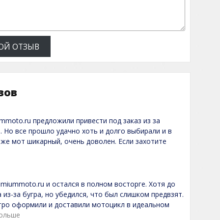
ОЙ ОТЗЫВ
вов
ummoto.ru предложили привести под заказ из за
. Но все прошло удачно хоть и долго выбирали и в
 же мот шикарный, очень доволен. Если захотите
remiummoto.ru и остался в полном восторге. Хотя до
 из-за бугра, но убедился, что был слишком предвзят.
тро оформили и доставили мотоцикл в идеальном
больше