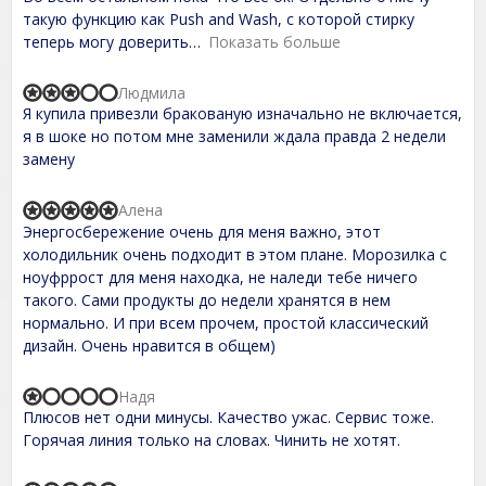
o
такую функцию как Push and Wash, с которой стирку
u
t
теперь могу доверить
Показать больше
o
f
Людмила
5
R
Я купила привезли бракованую изначально не включается,
a
t
я в шоке но потом мне заменили ждала правда 2 недели
e
замену
d
3
,
Алена
R
0
Энергосбережение очень для меня важно, этот
a
o
t
холодильник очень подходит в этом плане. Морозилка с
u
e
t
ноуфррост для меня находка, не наледи тебе ничего
d
o
такого. Сами продукты до недели хранятся в нем
5
f
,
нормально. И при всем прочем, простой классический
5
0
дизайн. Очень нравится в общем)
o
u
t
Надя
R
o
Плюсов нет одни минусы. Качество ужас. Сервис тоже.
a
f
t
Горячая линия только на словах. Чинить не хотят.
5
e
d