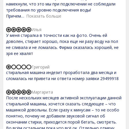
o
намекнули, что это мы при подключении не соблюдали
u
t
требования по уровню подключения воды!
o
Причем
Показать больше
f
5
Илья
R
У меня стиралка в точности как на фото. Очень ей
a
t
доволен, стирает хорошо, пока еще ни разу воду на пол
e
не сливала и не ломалась. Фирма оказалась хорошей, не
d
зря ее хвалят
5
,
0
Григорий
o
R
стиральная машина индезит проработала два месяца и
u
a
t
t
сломалась ни привета ни ответа номер заявки 29499918
o
e
f
d
5
1
Маргарита
R
,
После нескольких месяцев активной эксплуатации данной
a
0
t
стиральной машины, хочется сказать следующее – что
o
e
машинкой довольны. Если сразу к минусам – то не особо
u
d
t
понятно, почему не добавили звуковой сигнал об
5
o
,
окончании стирки, приходится порой бегать, смотреть.
f
0
Во всём остальном пока что всё ок. Отдельно отмечу
5