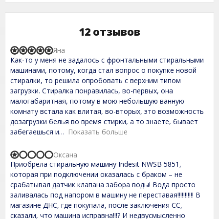
12 отзывов
Яна
R
Как-то у меня не задалось с фронтальными стиральными
a
t
машинами, потому, когда стал вопрос о покупке новой
e
стиралки, то решила опробовать с верхним типом
d
загрузки. Стиралка понравилась, во-первых, она
5
,
малогабаритная, потому в мою небольшую ванную
0
комнату встала как влитая, во-вторых, это возможность
o
дозагрузки белья во время стирки, а то знаете, бывает
u
t
забегаешься и
Показать больше
o
f
Оксана
5
R
Приобрела стиральную машину Indesit NWSB 5851,
a
t
которая при подключении оказалась с браком – не
e
срабатывал датчик клапана забора воды! Вода просто
d
заливалась под напором в машину не переставая!!!!!!!!!!! В
1
,
магазине ДНС, где покупала, после заключения СС,
0
сказали, что машина исправна!!!? И недвусмысленно