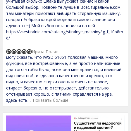
t
учитывая сколько шлака выпускают сейчас и какой
e
большой выбор. Позвоните лучше в ВсеСтиральные.ком,
d
там манагеры помогают выбирать стиральную машинку,
5
,
говорят % брака каждой модели и самое главное они
0
адекваты =) Мой выбор остановился на ней
o
https://vsestiralnie.com/catalog/stiralnye_mashiny/lg_f_10b8m
u
t
d/
o
f
Ирина Поляк
5
R
могу сказать, что IWSD 51051 толковая машина, много
a
t
функций, все востребованные, а не просто напичканные
e
для того чтобы было, всем она мне нравится, и внешний
d
вид приятный, и сделанна качественно и крепко, это
5
,
видно, и качество стирки очень и очень неплохое,
0
стирает бережно, но отстирывает, действительно
o
отстирывает хорошо, с пятнами справляется на ура,
u
t
здесь есть
Показать больше
o
f
5