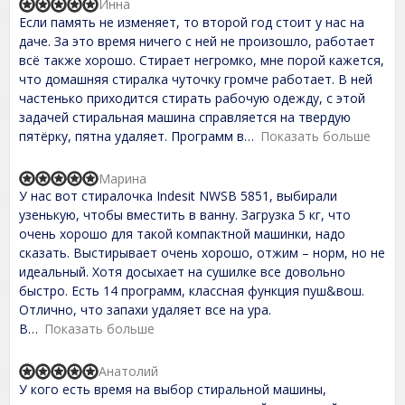
1
Инна
R
,
Если память не изменяет, то второй год стоит у нас на
a
0
t
даче. За это время ничего с ней не произошло, работает
o
e
всё также хорошо. Стирает негромко, мне порой кажется,
u
d
t
что домашняя стиралка чуточку громче работает. В ней
5
o
,
частенько приходится стирать рабочую одежду, с этой
f
0
задачей стиральная машина справляется на твердую
5
o
пятёрку, пятна удаляет. Программ в
Показать больше
u
t
o
Марина
f
R
У нас вот стиралочка Indesit NWSB 5851, выбирали
5
a
t
узенькую, чтобы вместить в ванну. Загрузка 5 кг, что
e
очень хорошо для такой компактной машинки, надо
d
сказать. Выстирывает очень хорошо, отжим – норм, но не
5
,
идеальный. Хотя досыхает на сушилке все довольно
0
быстро. Есть 14 программ, классная функция пуш&вош.
o
Отлично, что запахи удаляет все на ура.
u
t
В
Показать больше
o
f
Анатолий
5
R
У кого есть время на выбор стиральной машины,
a