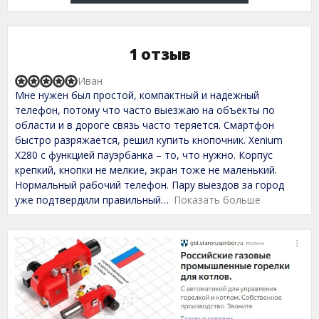
1 отзыв
Иван
R
Мне нужен был простой, компактный и надежный
a
t
телефон, потому что часто выезжаю на объекты по
e
области и в дороге связь часто теряется. Смартфон
d
быстро разряжается, решил купить кнопочник. Xenium
5
,
X280 с функцией пауэрбанка – то, что нужно. Корпус
0
крепкий, кнопки не мелкие, экран тоже не маленький.
o
Нормальный рабочий телефон. Пару выездов за город
u
t
уже подтвердили правильный
Показать больше
o
f
5