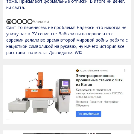
тоже. Присылают формальные отписки. В итоге ни денег,
o
ни сайта.
u
t
o
Алексей
f
R
Сайт-то перенесем, не проблема! Надеюсь что никогда не
5
a
t
увижу вас в РУ сегменте. Забыли вы наверное что с
e
евреями делали во время второй мировой войны ребята с
d
нацисткой символикой на рукавах, ну ничего история все
1
,
расставит на места. Досвидонья WIX
0
o
u
t
o
f
5