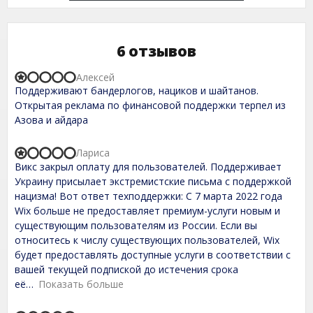
6 отзывов
Алексей
R
Поддерживают бандерлогов, нациков и шайтанов.
a
t
Открытая реклама по финансовой поддержки терпел из
e
Азова и айдара
d
1
,
Лариса
R
0
Викс закрыл оплату для пользователей. Поддерживает
a
o
t
Украину присылает экстремистские письма с поддержкой
u
e
t
нацизма! Вот ответ техподдержки: С 7 марта 2022 года
d
o
Wix больше не предоставляет премиум-услуги новым и
1
f
,
существующим пользователям из России. Если вы
5
0
относитесь к числу существующих пользователей, Wix
o
будет предоставлять доступные услуги в соответствии с
u
t
вашей текущей подпиской до истечения срока
o
её
Показать больше
f
5