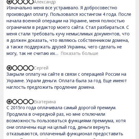
Александр
R
Изначально меня все устраивало. Я добросовестно
a
t
производил оплату. Пользовался хостингом 4 года. После
e
начала военной операции на Украине, меня полностью
d
ограничили в редактор моего сайта. Стал разбираться. С
1
,
меня стали требовать кучу немыслимых документов, что
0
я должен доказать, что являюсь собственником домена,
o
а также поддержать друзей Украины, чего сделать не
u
t
могу, так не считаю их
Показать больше
o
f
Сергей
5
R
Закрыли оплату на сайте в связи с операцией России на
a
t
Украине. Украли деньги. Оплата была за год. Еще имеют
e
наглость предложить продление домена.
d
1
,
Екатерина
R
0
С 2015го года оплачивала самый дорогой премиум.
a
o
t
Продлила в очередной раз, но мне отключили
u
e
t
возможность пользоваться функциями премиума, хотя
d
o
они оплачены еще на целый год, деньги вернуть
1
f
,
отказываются, оплаченный функционал предоставить
5
0