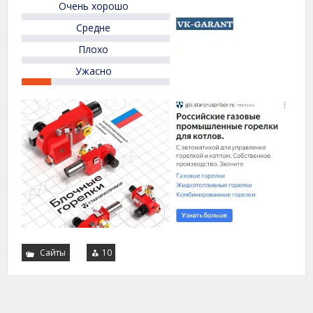
Очень хорошо
of
5
Средне
Плохо
Ужасно
Сайты
10