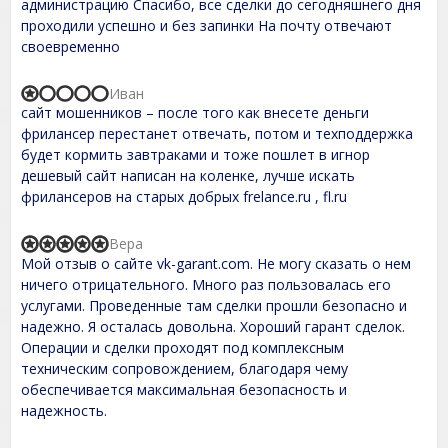
t
администрацию Спасибо, все сделки до сегодняшнего дня
o
e
проходили успешно и без запинки На почту отвечают
u
d
t
своевременно
5
o
,
f
0
5
Иван
o
R
сайт мошенников – после того как внесете деньги
u
a
t
t
фрилансер перестанет отвечать, потом и техподдержка
o
e
будет кормить завтраками и тоже пошлет в игнор
f
d
дешевый сайт написан на коленке, лучше искать
5
1
,
фрилансеров на старых добрых frelance.ru , fl.ru
0
o
u
Вера
R
t
Мой отзыв о сайте vk-garant.com. Не могу сказать о нем
a
o
t
ничего отрицательного. Много раз пользовалась его
f
e
услугами. Проведенные там сделки прошли безопасно и
5
d
надежно. Я осталась довольна. Хороший гарант сделок.
5
,
Операции и сделки проходят под комплексным
0
техническим сопровождением, благодаря чему
o
обеспечивается максимальная безопасность и
u
t
надежность.
o
f