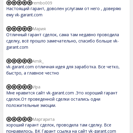
rembo009
5
R
Настоящий гарант, доволен услугами от него , доверяю
a
t
ему vk-garant.com
e
d
5
Мария
R
,
Отличный гарант сделок, сама там недавно проводила
a
0
t
сделку, всё прошло замечательно, спасибо больше vk-
o
e
garant.com
u
d
t
5
o
,
Amik_
f
R
0
5
vk-garant.com отличная идея для заработка. Все четко,
a
o
t
быстро, а главное честно
u
e
t
d
o
5
Ира
f
R
,
5
Мне нравится сайт vk-garant.com .Это хороший гарант
a
0
t
сделок.От проведенной сделки остались одни
o
e
положительные эмоции.
u
d
t
5
o
,
Маргарита
f
R
0
5
хороший гарант сделок, проводила там сделку. Все
a
o
t
понравилось. ВК Гарант ссылка на сайт vk-garant.com
u