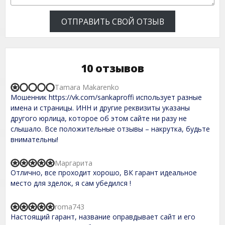
ОТПРАВИТЬ СВОЙ ОТЗЫВ
10 отзывов
Tamara Makarenko
R
Мошенник https://vk.com/sankaproffi использует разные
a
t
имена и страницы. ИНН и другие реквизиты указаны
e
другого юрлица, которое об этом сайте ни разу не
d
слышало. Все положительные отзывы – накрутка, будьте
1
,
внимательны!
0
o
u
Маргарита
R
t
Отлично, все проходит хорошо, ВК гарант идеальное
a
o
t
место для зделок, я сам убедился !
f
e
5
d
5
roma743
R
,
Настоящий гарант, название оправдывает сайт и его
a
0