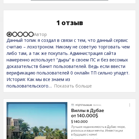
1 отзыв
Автор
R
Данный топик я создал в связи с тем, что данный сервис
a
t
считаю – лохотроном. Никому не советую торговать чем
e
либо там, а так же покупать. Администрация сайта
d
намеренно использует “дыры” в своем ПС и без весомых
1
,
доказательств банит пользователей. Ведь если ввести
0
верификацию пользователей 0 онлайн ТП сильно упадет.
o
История: Как мы все знаем из
u
t
пользовательского
Показать больше
o
f
5