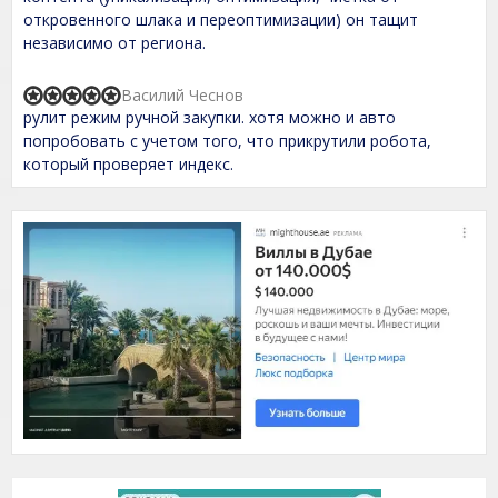
5
,
откровенного шлака и переоптимизации) он тащит
0
независимо от региона.
o
u
t
Василий Чеснов
R
o
рулит режим ручной закупки. хотя можно и авто
a
f
t
попробовать с учетом того, что прикрутили робота,
5
e
который проверяет индекс.
d
5
,
0
o
u
t
o
f
5