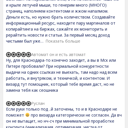
o
t
и крыле летучей мыши, то генерим много (МНОГО)
u
e
t
страниц, наполняем контентоми и жжом напалмом.
d
o
Деньги есть, но нужно брать количеством. Создавайте
5
f
,
информационный ресурс, находите пару маргиналов от
5
0
копирайтинга на биржах, сажайте их мониторить и
o
рерайтить новости и статьи. За первый месяц доход
u
t
чистыми был уже
Показать больше
o
f
Автомат он и есть автомат
5
R
Ну, для Краснодара-то конечно заходит, а вы в Мск или
a
t
Питере пробовали? При нормальной конкуретности
e
выдачи на одних ссылках не выехать, там надо над всем
d
работать, и внутряком, и техничкой, и контентом. И
5
,
визард тут помощник, который тебе время даст, но не
0
замена тебя как сеошника
o
u
t
Руслан
R
o
Если руки только под ..й заточены, то и в Краснодаре не
a
f
t
поможет
про визарда категорически не согласен. Да вч
5
e
он не вытащит, но нч-сч при минимальной проработке
d
контента (уникализация, оптимизация, чистка от