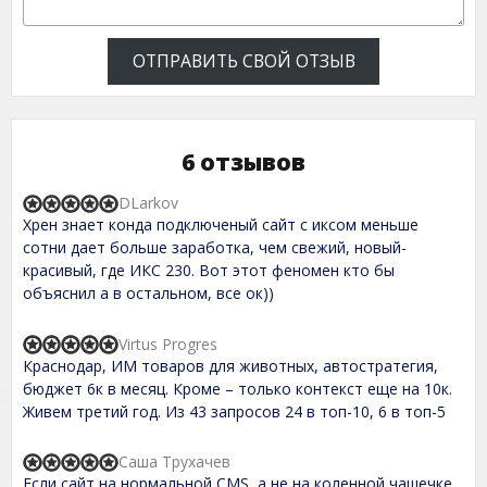
ОТПРАВИТЬ СВОЙ ОТЗЫВ
6 отзывов
DLarkov
R
Хрен знает конда подключеный сайт с иксом меньше
a
t
сотни дает больше заработка, чем свежий, новый-
e
красивый, где ИКС 230. Вот этот феномен кто бы
d
объяснил а в остальном, все ок))
5
,
0
Virtus Progres
o
R
Краснодар, ИМ товаров для животных, автостратегия,
u
a
t
t
бюджет 6к в месяц. Кроме – только контекст еще на 10к.
o
e
Живем третий год. Из 43 запросов 24 в топ-10, 6 в топ-5
f
d
5
5
,
Саша Трухачев
R
0
Если сайт на нормальной CMS, а не на коленной чашечке
a