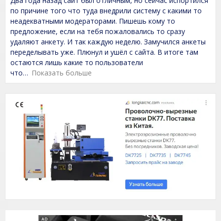
Два года назад сайт был отличным, но сейчас испортился
5
a
t
по причине того что туда внедрили систему с какими то
e
неадекватными модераторами. Пишешь кому то
d
предложение, если на тебя пожаловались то сразу
1
,
удаляют анкету. И так каждую неделю. Замучился анкеты
0
переделывать уже. Плюнул и ушёл с сайта. В итоге там
o
остаются лишь какие то пользователи
u
t
что
Показать больше
o
f
5