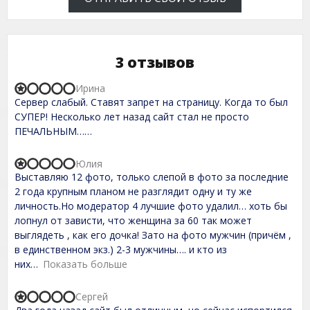
3 отзывов
Ирина
R
Сервер слабый. Ставят запрет на страницу. Когда то был
a
t
СУПЕР! Несколько лет назад сайт стал не просто
e
ПЕЧАЛЬНЫМ……
d
1
,
Юлия
R
0
Выставляю 12 фото, только слепой в фото за последние
a
o
t
2 года крупным планом не разглядит одну и ту же
u
e
t
личность.Но модератор 4 лучшие фото удалил… хоть бы
d
o
лопнул от зависти, что женщина за 60 так может
1
f
,
выглядеть , как его дочка! Зато на фото мужчин (причём ,
5
0
в единственном экз.) 2-3 мужчины…. и кто из
o
них
Показать больше
u
t
o
Сергей
f
R