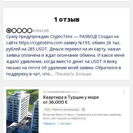
1 отзыв
Алексей
R
Сразу предупреждаю CryptoTims — РАЗВОД! Создал на
a
t
сайте https://cryptotims.com заявку №193, обмен 26 тыс.
e
рублей на 285 USDT. Деньги перевел на их карту, нажал
d
заявка оплачена и ждал окончание обмена. И какое меня
1
,
ждало удивление, когда вместо денег на USDT я вижу
0
письмо на почте об удалении моей заявки. Обратился в
o
поддержку в чат, что
Показать больше
u
t
o
f
5