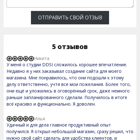
ОТПРАВИТЬ СВОЙ ОТЗЫВ
5 отзывов
Никита
R
У меня о студии DDSI сложилось хорошее впечатление.
a
t
Недавно я у них заказывал создание сайта для моего
e
магазина. Мне понравилось, что они подошли к этому
d
делу ответственно, учтя все мои пожелания. Более того,
5
,
они ещё и уложились в оговорённый срок, даже немного
0
раньше запланированного сделали. Получилось в итоге
o
всё красиво и функционально. Я доволен.
u
t
o
Илья
f
R
Удачный и для дела главное продуктивный опыт
5
a
t
получился. Я открыл небольшой магазин, сразу решил, что
e
нужно свой сайт сделать для удобства клиентов, и