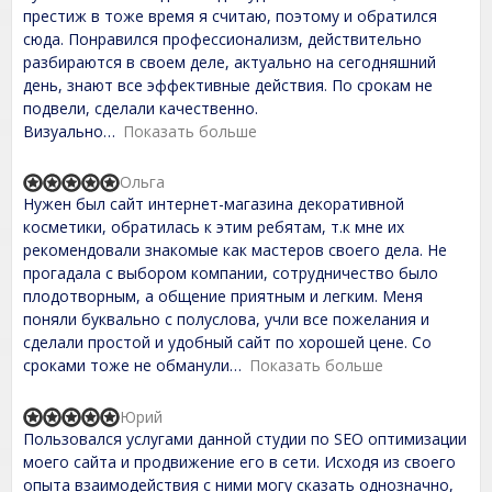
d
престиж в тоже время я считаю, поэтому и обратился
5
,
сюда. Понравился профессионализм, действительно
0
разбираются в своем деле, актуально на сегодняшний
o
день, знают все эффективные действия. По срокам не
u
t
подвели, сделали качественно.
o
Визуально
Показать больше
f
5
Ольга
R
Нужен был сайт интернет-магазина декоративной
a
t
косметики, обратилась к этим ребятам, т.к мне их
e
рекомендовали знакомые как мастеров своего дела. Не
d
прогадала с выбором компании, сотрудничество было
5
,
плодотворным, а общение приятным и легким. Меня
0
поняли буквально с полуслова, учли все пожелания и
o
сделали простой и удобный сайт по хорошей цене. Со
u
t
сроками тоже не обманули
Показать больше
o
f
Юрий
5
R
Пользовался услугами данной студии по SEO оптимизации
a
t
моего сайта и продвижение его в сети. Исходя из своего
e
опыта взаимодействия с ними могу сказать однозначно,