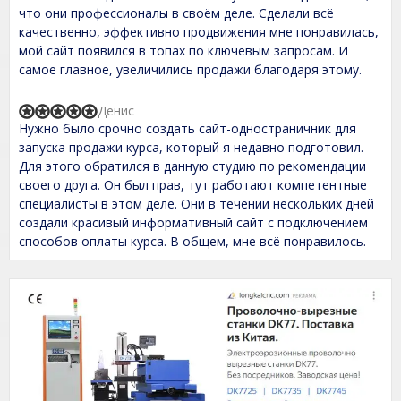
d
что они профессионалы в своём деле. Сделали всё
5
,
качественно, эффективно продвижения мне понравилась,
0
мой сайт появился в топах по ключевым запросам. И
o
самое главное, увеличились продажи благодаря этому.
u
t
o
Денис
f
R
Нужно было срочно создать сайт-одностраничник для
5
a
t
запуска продажи курса, который я недавно подготовил.
e
Для этого обратился в данную студию по рекомендации
d
своего друга. Он был прав, тут работают компетентные
5
,
специалисты в этом деле. Они в течении нескольких дней
0
создали красивый информативный сайт с подключением
o
способов оплаты курса. В общем, мне всё понравилось.
u
t
o
f
5