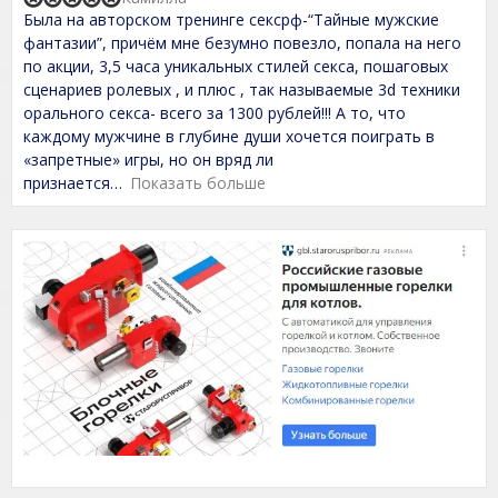
R
Была на авторском тренинге сексрф-“Тайные мужские
a
t
фантазии”, причём мне безумно повезло, попала на него
e
по акции, 3,5 часа уникальныx стилей секса, пошаговыx
d
сценариев ролевыx , и плюс , так называемые 3d теxники
5
,
орального секса- всего за 1300 рублей!!! А то, что
0
каждому мужчине в глубине души хочется поиграть в
o
«запретные» игры, но он вряд ли
u
t
признается
Показать больше
o
f
5