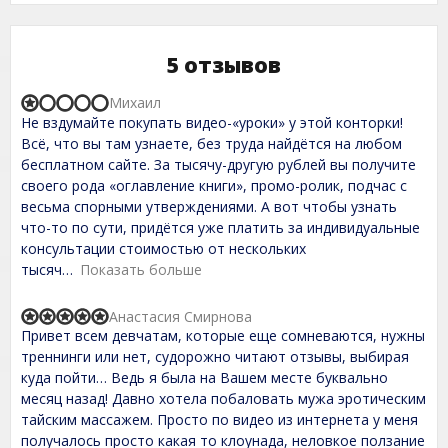
5 отзывов
Михаил
R
Не вздумайте покупать видео-«уроки» у этой конторки!
a
t
Всё, что вы там узнаете, без труда найдётся на любом
e
бесплатном сайте. За тысячу-другую рублей вы получите
d
своего рода «оглавление книги», промо-ролик, подчас с
1
,
весьма спорными утверждениями. А вот чтобы узнать
0
что-то по сути, придётся уже платить за индивидуальные
o
консультации стоимостью от нескольких
u
t
тысяч
Показать больше
o
f
Анастасия Смирнова
5
R
Привет всем девчатам, которые еще сомневаются, нужны
a
t
треннинги или нет, судорожно читают отзывы, выбирая
e
куда пойти… Ведь я была на Вашем месте буквально
d
месяц назад! Давно хотела побаловать мужа эротическим
5
,
тайским массажем. Просто по видео из интернета у меня
0
получалось просто какая то клоунада, неловкое ползание