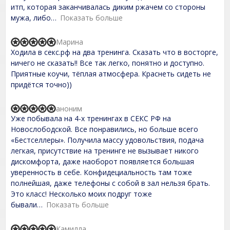
o
итп, которая заканчивалась диким ржачем со стороны
u
t
мужа, либо
Показать больше
o
f
Марина
5
R
Ходила в секс.рф на два тренинга. Сказать что в восторге,
a
t
ничего не сказать!! Все так легко, понятно и доступно.
e
Приятные коучи, тёплая атмосфера. Краснеть сидеть не
d
придётся точно))
5
,
0
аноним
o
R
Уже побывала на 4-х тренингах в СЕКС РФ на
u
a
t
t
Новослободской. Все понравились, но больше всего
o
e
«Бестселлеры». Получила массу удовольствия, подача
f
d
легкая, присутствие на тренинге не вызывает никого
5
5
,
дискомфорта, даже наоборот появляется большая
0
уверенность в себе. Конфидециальность там тоже
o
полнейшая, даже телефоны с собой в зал нельзя брать.
u
t
Это класс! Несколько моих подруг тоже
o
бывали
Показать больше
f
5
Камилла