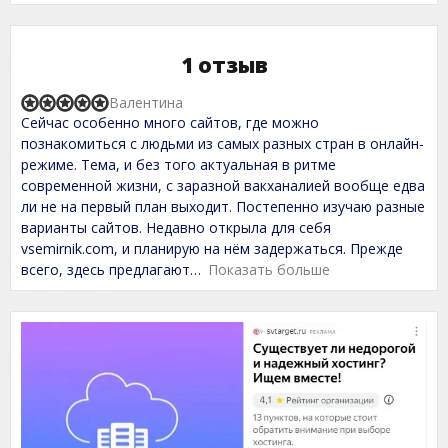
1 отзыв
Валентина
R
Сейчас особенно много сайтов, где можно
a
t
познакомиться с людьми из самых разных стран в онлайн-
e
режиме. Тема, и без того актуальная в ритме
d
современной жизни, с заразной вакханалией вообще едва
5
,
ли не на первый план выходит. Постепенно изучаю разные
0
варианты сайтов. Недавно открыла для себя
o
vsemirnik.com, и планирую на нём задержаться. Прежде
u
t
всего, здесь предлагают
Показать больше
o
f
5