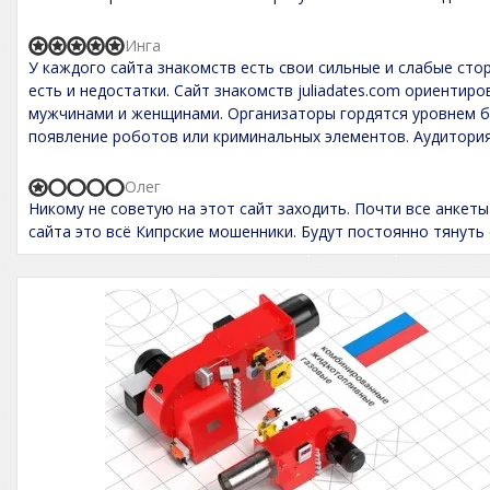
o
e
f
d
5
1
Инга
R
,
У каждого сайта знакомств есть свои сильные и слабые сторо
a
0
t
есть и недостатки. Сайт знакомств juliadates.com ориенти
o
e
мужчинами и женщинами. Организаторы гордятся уровнем 
u
d
t
появление роботов или криминальных элементов. Аудитория
5
o
,
f
0
5
Олег
o
R
Никому не советую на этот сайт заходить. Почти все анкеты
u
a
t
t
сайта это всё Кипрские мошенники. Будут постоянно тянуть с
o
e
f
d
5
1
,
0
o
u
t
o
f
5