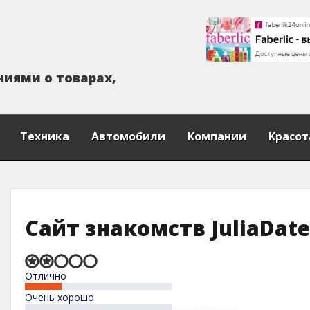
н
и
я
м
и
о
т
о
в
а
р
а
х
,
Техника
Автомобили
Компании
Красот
Сайт знакомств JuliaDate
Rated
Отлично
2,0
out
Очень хорошо
of
5