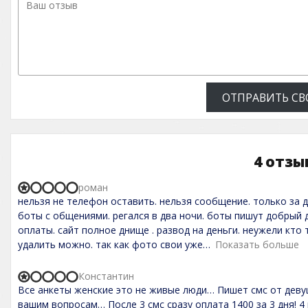
ОТПРАВИТЬ СВ
4 отзы
роман
R
нельзя не телефон оставить. нельзя сообщение. только за 
a
t
боты с общениями. регался в два ночи. боты пишут добрый 
e
оплаты. сайт полное днище . развод на деньги. неужели кто
d
удалить можно. так как фото свои уже
Показать больше
1
,
0
Константин
o
R
Все анкеты женские это не живые люди… Пишет смс от дев
u
a
t
t
вашим вопросам… После 3 смс сразу оплата 1400 за 3 дня! 4 