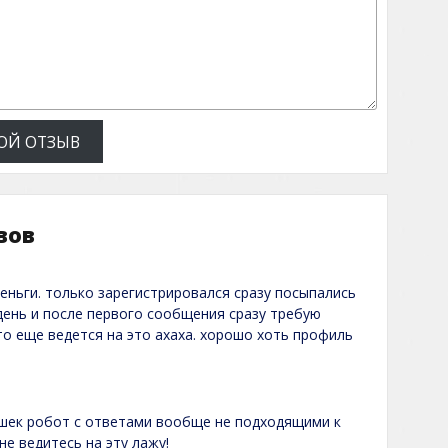
ОЙ ОТЗЫВ
вов
деньги. только зарегистрировался сразу посыпались
день и после первого сообщения сразу требую
 то еще ведется на это ахаха. хорошо хоть профиль
ушек робот с ответами вообще не подходящими к
не ведитесь на эту лажу!