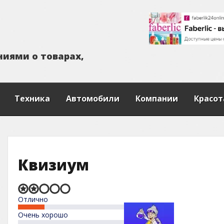
н
и
я
м
и
о
т
о
в
а
р
а
х
,
Техника
Автомобили
Компании
Красот
Квизиум
Rated
Отлично
2,0
out
Очень хорошо
of
5