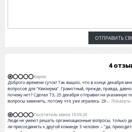
ОТПРАВИТЬ СВ
4 отзы
Бирюк
R
Доброго времени суток! Так вышло, что в конце декабря мн
a
t
вопросов для “Квизиума”. Грамотный, прежде, правда, давно
e
почему нет? Сделал ТЗ, 25 декабря отправил на указанную по
d
вопросы заменить, потому что уже игрались. 29
Показать
1
,
0
Посетитель квиза 19.09.20
o
R
Люди не умеют решать организационные вопросы, только ден
u
a
t
t
ли присоединить к другой команде 3 человек – “да, приходит
o
e