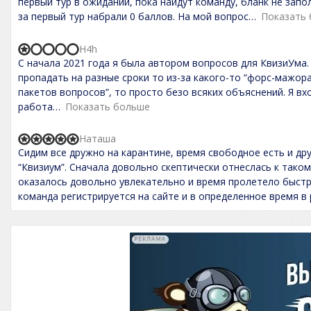
первый тур в ожидании, пока найдут команду, бланк не запо
f
d
за первый тур набрали 0 баллов. На мой вопрос
Показать
5
1
,
0
H4h
o
R
С начала 2021 года я была автором вопросов для КвизиУма. 
u
a
t
t
пропадать на разные сроки то из-за какого-то “форс-мажора
o
e
пакетов вопросов”, то просто безо всяких объяснений. Я вх
f
d
работа
Показать больше
5
1
,
0
Наташа
o
R
Сидим все дружно на карантине, время свободное есть и др
u
a
t
t
“Квизиум”. Сначала довольно скептически отнеслась к тако
o
e
оказалось довольно увлекательно и время пролетело быстр
f
d
команда регистрируется на сайте и в определенное время в
5
5
,
0
o
u
t
o
f
5