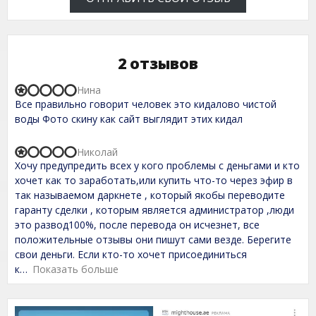
2 отзывов
Нина
R
Все правильно говорит человек это кидалово чистой
a
t
воды Фото скину как сайт выглядит этих кидал
e
d
1
Николай
R
,
Хочу предупредить всех у кого проблемы с деньгами и кто
a
0
t
хочет как то заработать,или купить что-то через эфир в
o
e
так называемом даркнете , который якобы переводите
u
d
t
гаранту сделки , которым является администратор ,люди
1
o
,
это развод100%, после перевода он исчезнет, все
f
0
положительные отзывы они пишут сами везде. Берегите
5
o
свои деньги. Если кто-то хочет присоединиться
u
t
к
Показать больше
o
f
5