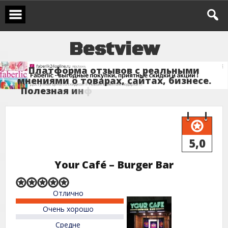
Перейти
к
содержимому
B
e
s
t
v
i
e
w
П
л
а
т
ф
о
р
м
а
о
т
з
ы
в
о
в
с
р
е
а
л
ь
н
ы
м
и
м
н
е
н
и
я
м
и
о
т
о
в
а
р
а
х
,
с
а
й
т
а
х
,
б
и
з
н
е
с
е
.
П
о
л
е
з
н
а
я
и
н
ф
о
р
м
а
ц
и
5,0
Your Café – Burger Bar
Rated
Отлично
5,0
out
Очень хорошо
of
5
Средне