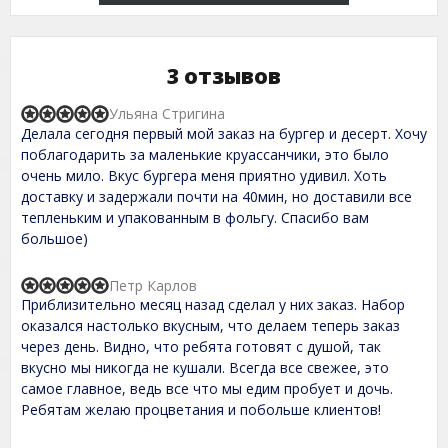
3 отзывов
Ульяна Стригина
R
Делала сегодня первый мой заказ на бургер и десерт. Хочу
a
t
поблагодарить за маленькие круассанчики, это было
e
очень мило. Вкус бургера меня приятно удивил. Хоть
d
доставку и задержали почти на 40мин, но доставили все
5
,
тепленьким и упакованным в фольгу. Спасибо вам
0
большое)
o
u
t
Петр Карлов
R
o
Приблизительно месяц назад сделал у них заказ. Набор
a
f
t
оказался настолько вкусным, что делаем теперь заказ
5
e
через день. Видно, что ребята готовят с душой, так
d
вкусно мы никогда не кушали. Всегда все свежее, это
5
,
самое главное, ведь все что мы едим пробует и дочь.
0
Ребятам желаю процветания и побольше клиентов!
o
u