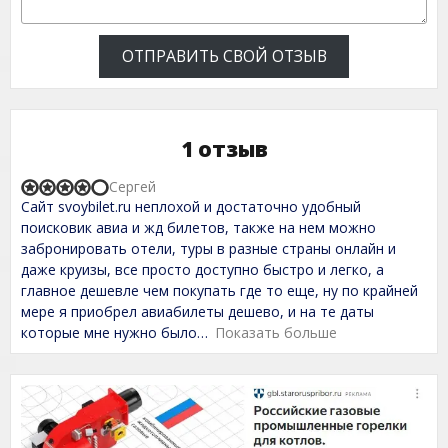
ОТПРАВИТЬ СВОЙ ОТЗЫВ
1 отзыв
Сергей
R
Сайт svoybilet.ru неплохой и достаточно удобный
a
t
поисковик авиа и жд билетов, также на нем можно
e
забронировать отели, туры в разные страны онлайн и
d
даже круизы, все просто доступно быстро и легко, а
4
,
главное дешевле чем покупать где то еще, ну по крайней
0
мере я приобрел авиабилеты дешево, и на те даты
o
которые мне нужно было
Показать больше
u
t
o
f
5