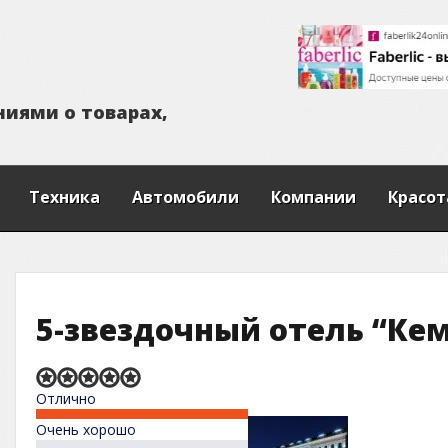
н
и
я
м
и
о
т
о
в
а
р
а
х
,
Техника
Автомобили
Компании
Красот
5-звездочный отель “Ке
Rated
Отлично
5,0
out
Очень хорошо
of
5