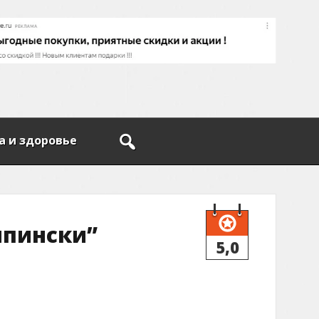
а и здоровье
мпински”
5,0