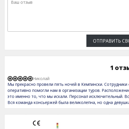
ОТПРАВИТЬ СВ
1 отз
Николай
R
Мы прекрасно провели пять ночей в Кемпински. Сотрудники
a
t
оперативно помогли нам в организации туров. Расположение
e
это именно то, что мы искали. Персонал исключительный. 
d
Вся команда консьержей была великолепна, но одна девушк
5
,
0
o
u
t