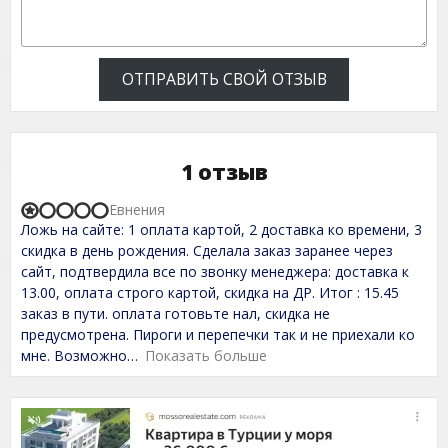
ОТПРАВИТЬ СВОЙ ОТЗЫВ
1 отзыв
Евнения
R
Ложь на сайте: 1 оплата картой, 2 доставка ко времени, 3
a
t
скидка в день рождения. Сделала заказ заранее через
e
сайт, подтвердила все по звонку менеджера: доставка к
d
13.00, оплата строго картой, скидка на ДР. Итог : 15.45
1
,
заказ в пути. оплата готовьте нал, скидка не
0
предусмотрена. Пироги и перепечки так и не приехали ко
o
мне. Возможно
Показать больше
u
t
o
f
5