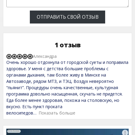
ОТПРАВИТЬ СВОЙ ОТЗЫВ
1 отзыв
Александра
R
Очень хорошо отдохнула от городской суеты и поправила
a
t
здоровье. У меня с детства большие проблемы с
e
органами дыхания, там более живу в Минске на
d
Автозаводе, рядом МТЗ, и ТЭЦ. Воздух невероятно
5
,
“пьянит”. Процедуры очень качественные, культурная
0
программа довольно насыщенная, скучать не придется.
o
Еда более менее здоровая, похожа на столовскую, но
u
t
вкусно. Есть пункт проката
o
велосипедов
Показать больше
f
5