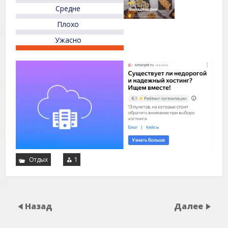
5
Средне
Плохо
Ужасно
Отдых
1
Назад
Далее