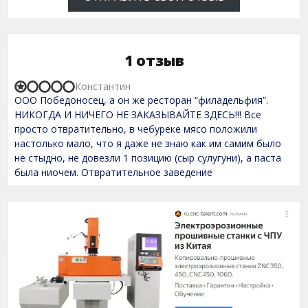
1 отзыв
Константин
R
ООО Победоносец, а он же ресторан “филадельфия”.
a
t
НИКОГДА И НИЧЕГО НЕ ЗАКАЗЫВАЙТЕ ЗДЕСЬ!!! Все
e
просто отвратительно, в чебуреке мясо положили
d
настолько мало, что я даже не знаю как им самим было
1
,
не стыдно, не довезли 1 позицию (сыр сулугуни), а паста
0
была ниочем. Отвратительное заведение
o
u
t
o
f
5