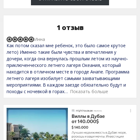
1 отзыв
Инна
R
Как потом сказал мне ребенок, это было самое крутое
a
t
лето) Именно такие были чувства и впечатления у
e
дочери, когда она вернулась прошлым летом из научно-
d
приключенческого летнего лагеря Океания, который
5
,
находится в отличном месте в городе Анапе. Программа
0
летнего лагеря изобилует самыми захватывающими
o
мероприятиями. В каждом заезде обязательно будут и
u
t
походы с ночевкой в горах
Показать больше
o
f
5