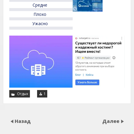
5
Средне
Плохо
Ужасно
Отдых
1
Назад
Далее