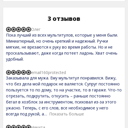
3 отзывов
Олег
R
Пока лучший из всех мультитулов, которые у меня были.
a
t
Миниатюрный, но очень крепкий и надежный. Ручки
e
мягкие, не врезаются к руку во время работы. Но и не
d
проскальзывают, даже когда потеет ладонь. Хват очень
5
,
удобный.
0
o
u
email160protected
R
t
Заказывала для мужа. Ему мультитул понравился. Вижу,
a
o
t
что без дела мой подарок не валяется. Супруг постоянно
f
e
пользуется то по дому, то на участке, то в гараже. Что-то
5
d
отрезать, подкрутить, откусить – раньше постоянно
5
,
бегал в хозблок за инструментом, психовал из-за этого
0
ужасно. Теперь, с его слов, все необходимое у него
o
всегда под рукой, а
Показать больше
u
t
o
Никита