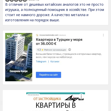
f
R
В отличие от дешевых китайских аналогов это не просто
5
a
t
игрушка, а полноценный помощник в хозяйстве. При этом
e
стоит не намного дороже. А качество металла и
d
изготовления на порядок выше.
5
,
0
o
u
t
o
f
5