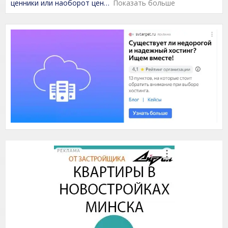
t
ценники или наоборот цен
Показать больше
o
f
5