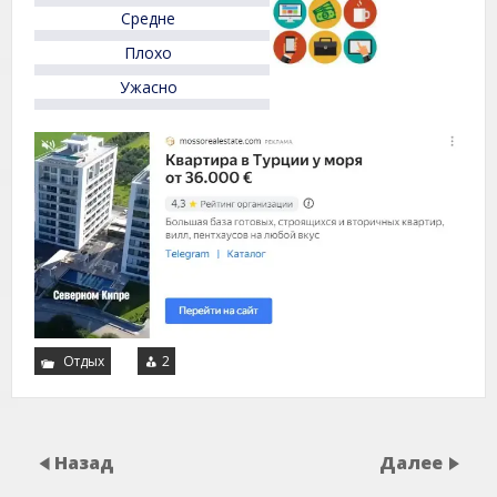
5
Средне
Плохо
Ужасно
Отдых
2
Назад
Далее