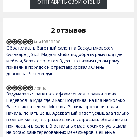
ОТПРАВИТЬ СВОЙ ОТЗЫВ
2 отзывов
Аня19830808
R
Обратилась в багетный салон на Бескудниковском
a
t
бульваре д.6 к.3 Magazinstudia подобрать раму под цвет
e
мебели,белая с золотом.Здесь по низким ценам раму
d
привели в порядок и отреставрировали.Очень
5
,
довольна.Рекомендую!
0
o
u
Ирина
R
t
Задумалась я заняться оформлением в рамки своих
a
o
t
шедевров, а куда где и как? Погуглила, нашла несколько
f
e
багетных на севере Москвы. Решила прозвонить для
5
d
начала, понять цены. Адекватный ответ услышала только
5
,
в одном месте, все разжевали, выспросили, объяснили и
0
пригласили в салон. В остальных мастерских я услышала
o
не особо заинтересованных менеджеров, бешеные
u