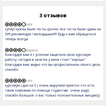
3 отзывов
kate
R
супер! нужны были тесты срочно. все тесты были сданы на
a
t
5!!!!! рекомнедую ! молодцыыы!!!!! буду к вам обращаться
e
теперь всегда
d
4
,
марина
R
0
благодаря вам я с успехом защитила свою курсовую
a
o
t
работу. сегодня в зачетке у меня стоит “хорошо”
u
e
t
благодаря вам. видно что вы профессионалы своего дела.
d
o
спасибо
4
f
,
5
0
kate
o
R
курсовую сдал на 5 ) очень выручили приятно что есть
u
a
t
t
такие компании по помощи студентам . очень рад))
o
e
спасибо большое. о вас только положительные эмоции)))
f
d
5
5
,