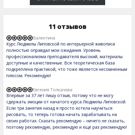
11 отзывов
Валентина
R
Курс Людмилы Липовской по интерьерной живописи
a
t
полностью оправдал мои ожидания. Уровень
e
профессионализма преподавателя высокий, материалы
d
доступные и качественные. Вся теоретическая база
5
,
подкреплена практикой, что тоже является несомненным
0
плюсом. Рекомендую!
o
u
t
Евгения Толкачева
R
o
Впервые за 37 лет пишу отзыв, потому что не могу
a
f
t
сдержать эмоции от начатого курса Людмилы Липовской.
5
e
Если три занятия назад я просто хотела научиться
d
рисовать, то теперь готова начать зарабатывать на
5
,
своих работах. Сказать рекомендую – ничего не сказать,
0
поэтому рекомендую, рекомендую и ещё раз рекомендую!
o
u