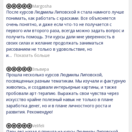
t
Margosha
R
o
После курсов Людмилы Липовской я стала намного лучше
a
f
t
понимать, как работать с красками. Все объясняется
5
e
очень понятно, и даже если что-то не получается с
d
первого или второго раза, всегда можно задать вопрос и
5
,
получить помощь. Эти курсы дали мне уверенность в
0
своих силах и желание продолжать заниматься
o
рисованием не только в удовольствие, но
u
t
и
Показать больше
o
f
Эльвира
5
R
Прошла несколько курсов Людмилы Липовской,
a
t
посвященных разным тематикам. Мы изучали и фактурную
e
живопись, и создавали интерьерные картины, и также
d
пробовали арт-терапию. Выражать свои чувства через
5
,
искусство крайне полезный навык не только в плане
0
заработка денег, но и в плане личностного роста и
o
развития. Рекомендую!
u
t
o
Velifeli
f
R
Пару лет назад я пришла на курсы Людмилы Липовской