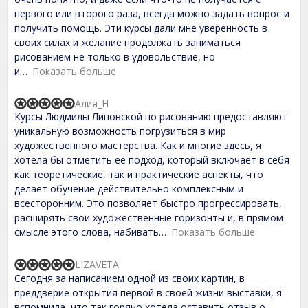
d
первого или второго раза, всегда можно задать вопрос и
5
,
получить помощь. Эти курсы дали мне уверенность в
0
своих силах и желание продолжать заниматься
o
рисованием не только в удовольствие, но
u
t
и
Показать больше
o
f
Алия_Н
5
R
Курсы Людмилы Липовской по рисованию предоставляют
a
t
уникальную возможность погрузиться в мир
e
художественного мастерства. Как и многие здесь, я
d
хотела бы отметить ее подход, который включает в себя
5
,
как теоретические, так и практические аспекты, что
0
делает обучение действительно комплексным и
o
всесторонним. Это позволяет быстро прогрессировать,
u
t
расширять свои художественные горизонты и, в прямом
o
смысле этого слова, набивать
Показать больше
f
5
LIZAVETA
R
Сегодня за написанием одной из своих картин, в
a
t
преддверие открытия первой в своей жизни выставки, я
e
вспомнила, что так горячо хотела оставить отзыв о