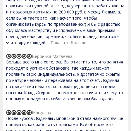
5
a
t
практически нулевой, а сегодня уверенно зарабатываю на
e
интерьерных картинах по 200 000 руб. в месяц. Людмила,
d
если вы читаете это, как насчёт того, чтобы
5
,
организовать курсы по преподаванию?) Я бы с радостью
0
обучилась мастерству и используемым вами приемам
o
преподнесения информации, чтобы впоследствии тоже
u
t
учить других людей
Показать больше
o
f
Вероника Матвеева
5
R
Больше всего мне хотелось бы отметить то, что занятия
a
t
проходят в уютной обстановке, где каждый может
e
проявить свою индивидуальность. Я достаточно скрыты
d
по натуре человек и переживала на этот счет. Людмила —
5
,
потрясающий педагог, который щедро делится своим
0
опытом. Каждый урок — возможность научиться чему-то
o
новому и порадовать себя. Искренне вам благодарна!
u
t
o
Margosha
f
R
После курсов Людмилы Липовской я стала намного лучше
5
a
t
понимать, как работать с красками. Все объясняется
e
очень понятно, и даже если что-то не получается с