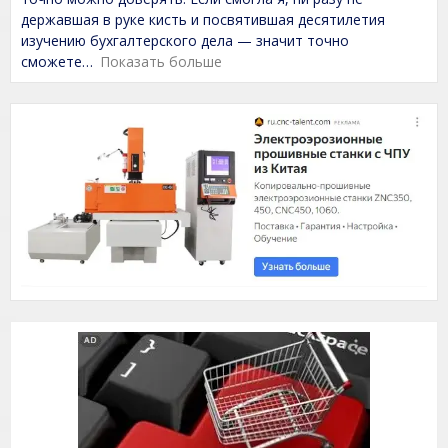
0
державшая в руке кисть и посвятившая десятилетия
o
изучению бухгалтерского дела — значит точно
u
t
сможете
Показать больше
o
f
5