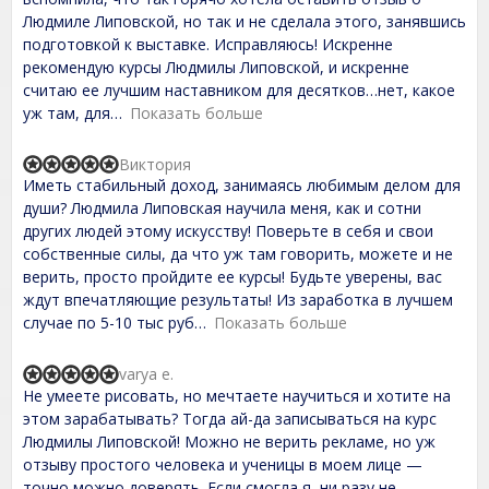
d
Людмиле Липовской, но так и не сделала этого, занявшись
5
,
подготовкой к выставке. Исправляюсь! Искренне
0
рекомендую курсы Людмилы Липовской, и искренне
o
считаю ее лучшим наставником для десятков…нет, какое
u
t
уж там, для
Показать больше
o
f
Виктория
5
R
Иметь стабильный доход, занимаясь любимым делом для
a
t
души? Людмила Липовская научила меня, как и сотни
e
других людей этому искусству! Поверьте в себя и свои
d
собственные силы, да что уж там говорить, можете и не
5
,
верить, просто пройдите ее курсы! Будьте уверены, вас
0
ждут впечатляющие результаты! Из заработка в лучшем
o
случае по 5-10 тыс руб
Показать больше
u
t
o
varya e.
f
R
Не умеете рисовать, но мечтаете научиться и хотите на
5
a
t
этом зарабатывать? Тогда ай-да записываться на курс
e
Людмилы Липовской! Можно не верить рекламе, но уж
d
отзыву простого человека и ученицы в моем лице —
5
,
точно можно доверять. Если смогла я, ни разу не