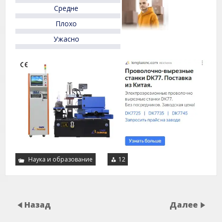
5
Средне
Плохо
Ужасно
Наука и образование
12
Назад
Далее