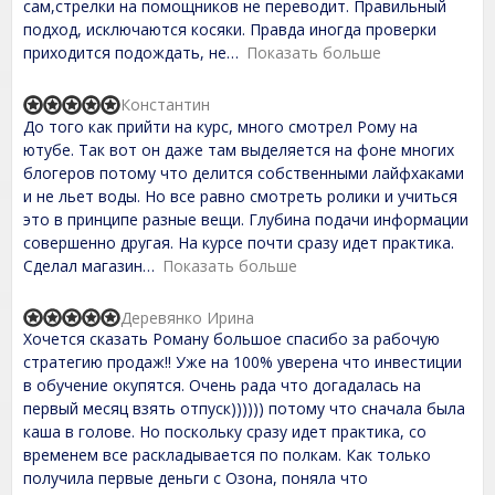
сам,стрелки на помощников не переводит. Правильный
o
подход, исключаются косяки. Правда иногда проверки
u
t
приходится подождать, не
Показать больше
o
f
Константин
5
R
До того как прийти на курс, много смотрел Рому на
a
t
ютубе. Так вот он даже там выделяется на фоне многих
e
блогеров потому что делится собственными лайфхаками
d
и не льет воды. Но все равно смотреть ролики и учиться
5
,
это в принципе разные вещи. Глубина подачи информации
0
совершенно другая. На курсе почти сразу идет практика.
o
Сделал магазин
Показать больше
u
t
o
Деревянко Ирина
f
R
Хочется сказать Роману большое спасибо за рабочую
5
a
t
стратегию продаж!! Уже на 100% уверена что инвестиции
e
в обучение окупятся. Очень рада что догадалась на
d
первый месяц взять отпуск)))))) потому что сначала была
5
,
каша в голове. Но поскольку сразу идет практика, со
0
временем все раскладывается по полкам. Как только
o
получила первые деньги с Озона, поняла что
u