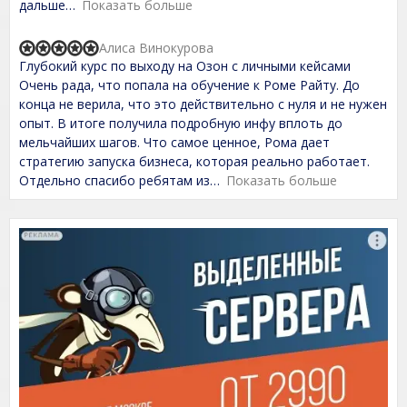
t
дальше
Показать больше
o
f
Алиса Винокурова
5
R
Глубокий курс по выходу на Озон с личными кейсами
a
t
Очень рада, что попала на обучение к Роме Райту. До
e
конца не верила, что это действительно с нуля и не нужен
d
опыт. В итоге получила подробную инфу вплоть до
5
,
мельчайших шагов. Что самое ценное, Рома дает
0
стратегию запуска бизнеса, которая реально работает.
o
Отдельно спасибо ребятам из
Показать больше
u
t
o
f
5