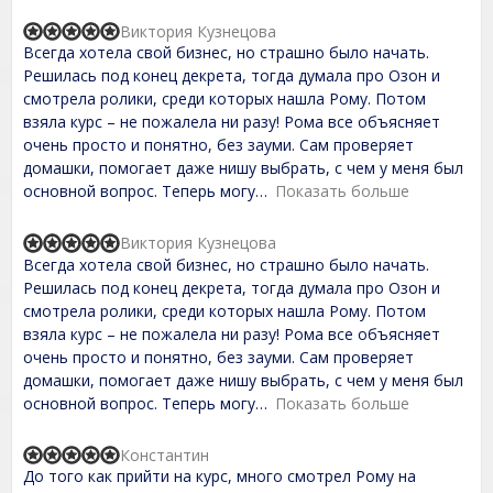
t
o
Виктория Кузнецова
f
R
Всегда хотела свой бизнес, но страшно было начать.
5
a
t
Решилась под конец декрета, тогда думала про Озон и
e
смотрела ролики, среди которых нашла Рому. Потом
d
взяла курс – не пожалела ни разу! Рома все объясняет
5
,
очень просто и понятно, без зауми. Сам проверяет
0
домашки, помогает даже нишу выбрать, с чем у меня был
o
основной вопрос. Теперь могу
Показать больше
u
t
o
Виктория Кузнецова
f
R
Всегда хотела свой бизнес, но страшно было начать.
5
a
t
Решилась под конец декрета, тогда думала про Озон и
e
смотрела ролики, среди которых нашла Рому. Потом
d
взяла курс – не пожалела ни разу! Рома все объясняет
5
,
очень просто и понятно, без зауми. Сам проверяет
0
домашки, помогает даже нишу выбрать, с чем у меня был
o
основной вопрос. Теперь могу
Показать больше
u
t
o
Константин
f
R
До того как прийти на курс, много смотрел Рому на
5
a