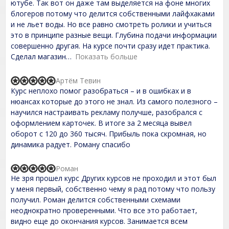
t
ютубе. Так вот он даже там выделяется на фоне многих
e
блогеров потому что делится собственными лайфхаками
d
и не льет воды. Но все равно смотреть ролики и учиться
5
,
это в принципе разные вещи. Глубина подачи информации
0
совершенно другая. На курсе почти сразу идет практика.
o
Сделал магазин
Показать больше
u
t
o
Артём Тевин
f
R
Курс неплохо помог разобраться – и в ошибках и в
5
a
t
нюансах которые до этого не знал. Из самого полезного –
e
научился настраивать рекламу получше, разобрался с
d
оформлением карточек. В итоге за 2 месяца вывел
5
,
оборот с 120 до 360 тысяч. Прибыль пока скромная, но
0
динамика радует. Роману спасибо
o
u
t
Роман
R
o
Не зря прошел курс Других курсов не проходил и этот был
a
f
t
у меня первый, собственно чему я рад потому что пользу
5
e
получил. Роман делится собственными схемами
d
неоднократно проверенными. Что все это работает,
5
,
видно еще до окончания курсов. Занимается всем
0