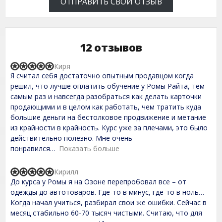
ОТПРАВИТЬ СВОЙ ОТЗЫВ
12 отзывов
Киря
R
Я считал себя достаточно опытным продавцом когда
a
t
решил, что лучше оплатить обучение у Ромы Райта, тем
e
самым раз и навсегда разобраться как делать карточки
d
продающими и в целом как работать, чем тратить куда
5
,
большие деньги на бестолковое продвижение и метание
0
из крайности в крайность. Курс уже за плечами, это было
o
действительно полезно. Мне очень
u
t
понравился
Показать больше
o
f
Кирилл
5
R
До курса у Ромы я на Озоне перепробовал все – от
a
t
одежды до автотоваров. Где-то в минус, где-то в ноль…
e
Когда начал учиться, разбирал свои же ошибки. Сейчас в
d
месяц стабильно 60-70 тысяч чистыми. Считаю, что для
5