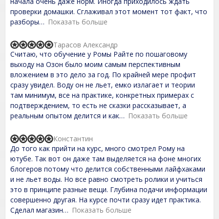
,
начала очень даже норм. Иногда приходилось ждать
0
проверки домашки. Сглаживал этот момент тот факт, что
o
разборы
Показать больше
u
t
o
Тарасов Александр
f
R
Считаю, что обучение у Ромы Райте по пошаговому
5
a
t
выходу на Озон было моим самым перспективным
e
вложением в это дело за год. По крайней мере профит
d
сразу увидел. Воду он не льет, емко излагает и теории
5
,
там минимум, все на практике, конкретных примерах с
0
подтверждением, то есть не сказки рассказывает, а
o
реальным опытом делится и как
Показать больше
u
t
o
Константин
f
R
До того как прийти на курс, много смотрел Рому на
5
a
t
ютубе. Так вот он даже там выделяется на фоне многих
e
блогеров потому что делится собственными лайфхаками
d
и не льет воды. Но все равно смотреть ролики и учиться
5
,
это в принципе разные вещи. Глубина подачи информации
0
совершенно другая. На курсе почти сразу идет практика.
o
Сделал магазин
Показать больше
u