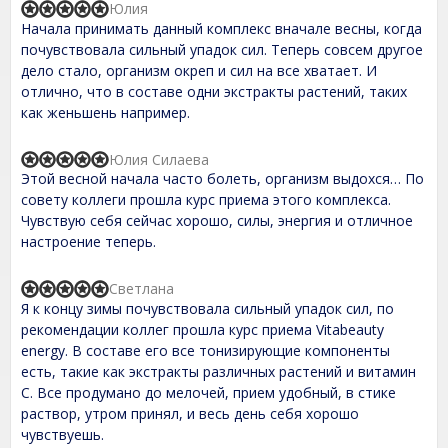
,
Юлия
R
0
Начала принимать данный комплекс вначале весны, когда
a
o
t
почувствовала сильный упадок сил. Теперь совсем другое
u
e
t
дело стало, организм окреп и сил на все хватает. И
d
o
отлично, что в составе одни экстракты растений, таких
5
f
,
как женьшень например.
5
0
o
u
Юлия Силаева
R
t
Этой весной начала часто болеть, организм выдохся… По
a
o
t
совету коллеги прошла курс приема этого комплекса.
f
e
Чувствую себя сейчас хорошо, силы, энергия и отличное
5
d
настроение теперь.
5
,
0
Светлана
o
R
Я к концу зимы почувствовала сильный упадок сил, по
u
a
t
t
рекомендации коллег прошла курс приема Vitabeauty
o
e
energy. В составе его все тонизирующие компоненты
f
d
есть, такие как экстракты различных растений и витамин
5
5
,
С. Все продумано до мелочей, прием удобный, в стике
0
раствор, утром принял, и весь день себя хорошо
o
чувствуешь.
u