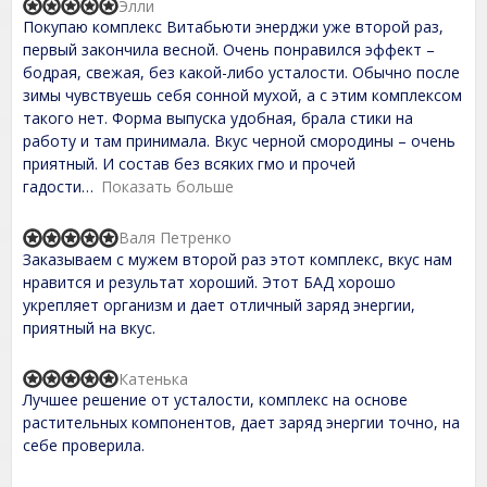
Элли
f
R
Покупаю комплекс Витабьюти энерджи уже второй раз,
5
a
t
первый закончила весной. Очень понравился эффект –
e
бодрая, свежая, без какой-либо усталости. Обычно после
d
зимы чувствуешь себя сонной мухой, а с этим комплексом
5
,
такого нет. Форма выпуска удобная, брала стики на
0
работу и там принимала. Вкус черной смородины – очень
o
приятный. И состав без всяких гмо и прочей
u
t
гадости
Показать больше
o
f
Валя Петренко
5
R
Заказываем с мужем второй раз этот комплекс, вкус нам
a
t
нравится и результат хороший. Этот БАД хорошо
e
укрепляет организм и дает отличный заряд энергии,
d
приятный на вкус.
5
,
0
Катенька
o
R
Лучшее решение от усталости, комплекс на основе
u
a
t
t
растительных компонентов, дает заряд энергии точно, на
o
e
себе проверила.
f
d
5
5