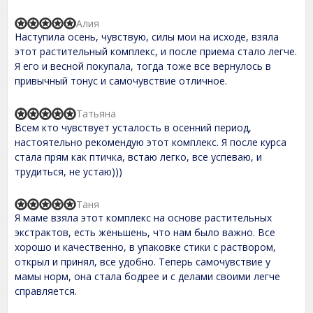
t
o
Алия
f
R
Наступила осень, чувствую, силы мои на исходе, взяла
5
a
t
этот растительный комплекс, и после приема стало легче.
e
Я его и весной покупала, тогда тоже все вернулось в
d
привычный тонус и самочувствие отличное.
5
,
0
Татьяна
o
R
Всем кто чувствует усталость в осенний период,
u
a
t
t
настоятельно рекомендую этот комплекс. Я после курса
o
e
стала прям как птичка, встаю легко, все успеваю, и
f
d
трудиться, не устаю)))
5
5
,
0
Таня
o
R
Я маме взяла этот комплекс на основе растительных
u
a
t
t
экстрактов, есть женьшень, что нам было важно. Все
o
e
хорошо и качественно, в упаковке стики с раствором,
f
d
открыл и принял, все удобно. Теперь самочувствие у
5
5
,
мамы норм, она стала бодрее и с делами своими легче
0
справляется.
o
u