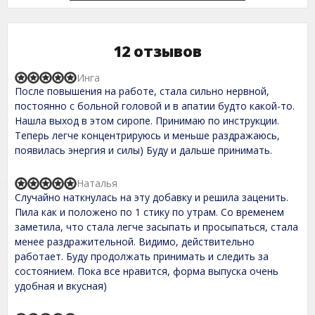
12 отзывов
Инга
R
После повышения на работе, стала сильно нервной,
a
t
постоянно с больной головой и в апатии будто какой-то.
e
Нашла выход в этом сиропе. Принимаю по инструкции.
d
Теперь легче концентрируюсь и меньше раздражаюсь,
5
,
появилась энергия и силы) Буду и дальше принимать.
0
o
u
Наталья
R
t
Случайно наткнулась на эту добавку и решила заценить.
a
o
t
Пила как и положено по 1 стику по утрам. Со временем
f
e
заметила, что стала легче засыпать и просыпаться, стала
5
d
менее раздражительной. Видимо, действительно
5
,
работает. Буду продолжать принимать и следить за
0
состоянием. Пока все нравится, форма выпуска очень
o
удобная и вкусная)
u
t
o