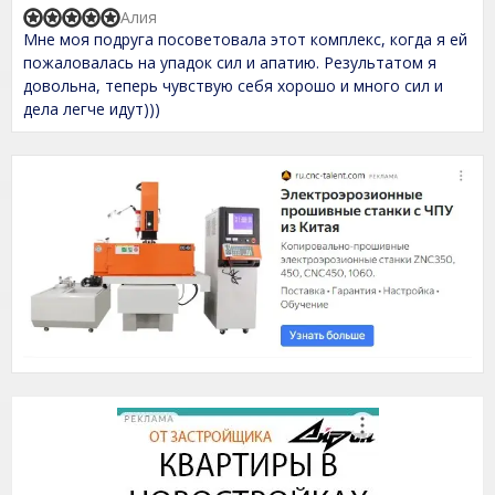
t
Алия
R
o
Мне моя подруга посоветовала этот комплекс, когда я ей
a
f
t
пожаловалась на упадок сил и апатию. Результатом я
5
e
довольна, теперь чувствую себя хорошо и много сил и
d
дела легче идут)))
5
,
0
o
u
t
o
f
5