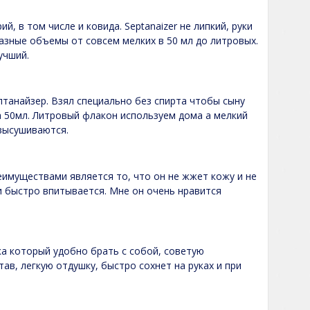
, в том числе и ковида. Septanaizer не липкий, руки
разные объемы от совсем мелких в 50 мл до литровых.
учший.
птанайзер. Взял специально без спирта чтобы сыну
а 50мл. Литровый флакон используем дома а мелкий
 высушиваются.
еимуществами является то, что он не жжет кожу и не
 и быстро впитывается. Мне он очень нравится
ка который удобно брать с собой, советую
тав, легкую отдушку, быстро сохнет на руках и при