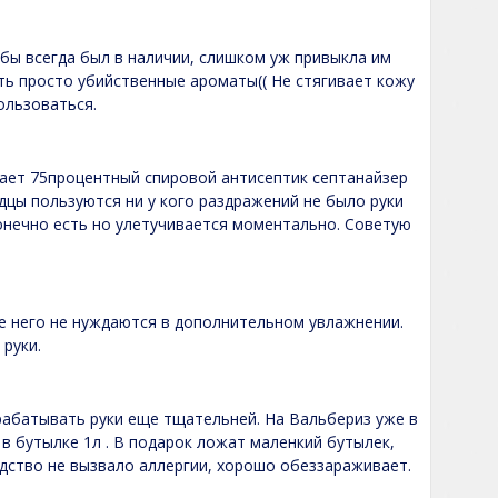
бы всегда был в наличии, слишком уж привыкла им
сть просто убийственные ароматы(( Не стягивает кожу
ользоваться.
ает 75процентный спировой антисептик септанайзер
дцы пользуются ни у кого раздражений не было руки
конечно есть но улетучивается моментально. Советую
ле него не нуждаются в дополнительном увлажнении.
 руки.
рабатывать руки еще тщательней. На Вальбериз уже в
 в бутылке 1л . В подарок ложат маленкий бутылек,
едство не вызвало аллергии, хорошо обеззараживает.