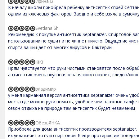
5
Ирина В
R
0
К началу школы приобрела ребенку антисептик спрей Септан
a
o
t
одним из ключевых факторов. Заодно и себе взяла в сумочк
u
e
t
d
o
5
Svetlana Sh
f
R
,
5
Рекомендую к покупке антисептик Septanaizer. Спиртовой за
a
0
t
использовании не сушит и не липнет ничего. Ощущение чис
o
e
спирта защищает от многих вирусов и бактерий.
u
d
t
5
o
,
KiKi
f
R
0
5
Прям чувствуется что руки чистыми становятся после обраб
a
o
t
антисептик очень вкусно и ненавязчиво пахнет, следов/липк
u
e
t
d
o
5
владимир
f
R
,
5
у меня карманная версия антисептика septanaizer очень уд
a
0
t
места где можно руки помыть, удобнее чем влажные салфетк
o
e
сезон отдыха на природе там антисептик будет незаменим
u
d
t
5
o
,
ОбезьЯНКА
f
R
0
5
Приобрела для дома антисептик производителя septanaizer. 
a
o
t
их увлажняет хоть и спиртовой. Я ещё протираю им поверхно
u