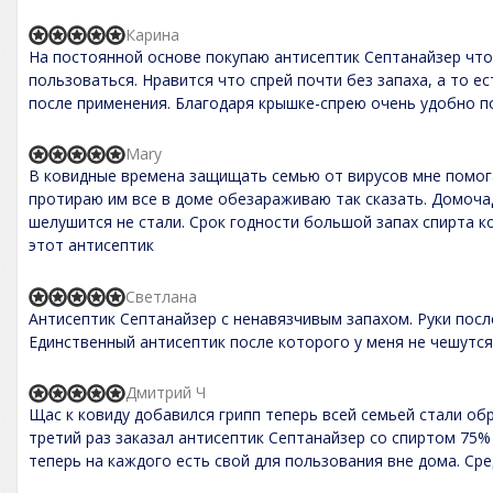
5
f
,
5
Карина
R
0
На постоянной основе покупаю антисептик Септанайзер что
a
o
t
пользоваться. Нравится что спрей почти без запаха, а то е
u
e
t
после применения. Благодаря крышке-спрею очень удобно п
d
o
5
f
,
5
Mary
R
0
В ковидные времена защищать семью от вирусов мне помог
a
o
t
протираю им все в доме обезараживаю так сказать. Домоча
u
e
t
шелушится не стали. Срок годности большой запах спирта 
d
o
этот антисептик
5
f
,
5
0
Светлана
o
R
Антисептик Септанайзер с ненавязчивым запахом. Руки пос
u
a
t
t
Единственный антисептик после которого у меня не чешутся
o
e
f
d
5
5
Дмитрий Ч
R
,
Щас к ковиду добавился грипп теперь всей семьей стали об
a
0
t
третий раз заказал антисептик Септанайзер со спиртом 75%
o
e
теперь на каждого есть свой для пользования вне дома. Ср
u
d
t
5