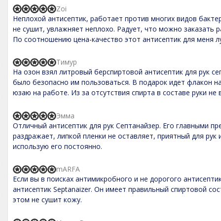
o
,
Zoi
f
R
0
5
Неплохой антисептик, работает против многих видов бактерий
a
o
t
не сушит, увлажняет неплохо. Радует, что можно заказать 
u
e
t
По соотношению цена-качество этот антисептик для меня л
d
o
5
f
,
5
Тимур
R
0
На озон взял литровый беpспиртовой антисептик для рук се
a
o
t
было безопасно им пользоваться. В подарок идет флакон н
u
e
t
юзаю на работе. Из за отсутствия спирта в составе руки не
d
o
5
f
,
5
Эмма
R
0
Отличный антисептик для рук Септанайзер. Его главными пр
a
o
t
раздражает, липкой пленки не оставляет, приятный для рук
u
e
t
использую его постоянно.
d
o
5
f
,
5
mARFA
R
0
Если вы в поисках антимикробного и не дорогого антисепти
a
o
t
антисептик Septanaizer. Он имеет правильный спиртовой сос
u
e
t
этом не сушит кожу.
d
o
5
f
,