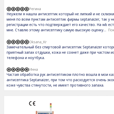
e
t
d
o
5
Регина
f
R
,
5
Неужели я нашла антисептик который не липкий и не склиз
a
0
t
меня по всем пунктам антисептик фирмы septanaizer, так у 
o
e
регистрации есть что подтверждает его качество. На wb ес
u
d
t
мне. Ставлю этому антисептику самую высокую оценку
По
5
o
,
f
0
5
Oksana_Kr
o
R
Замечательный без спиртовой антисептик Septanaizer котор
u
a
t
t
приятный запах отдушки, кожа не сохнет даже при частом и
o
e
телефона и ноутбука.
f
d
5
5
,
Инна
R
0
Частая обработка рук антисептиком плотно вошла в мои к
a
o
t
антисептика Septanaizer, при том что расходуется очень эк
u
e
t
коже чувства стянутости, не имеет противного запаха.
d
o
5
f
,
5
0
o
u
t