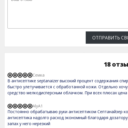
ОТПРАВИТЬ СВ
18 отз
Семка
R
В антисептике septanaizer высокий процент содержания спир
a
t
быстро улетучивается с обработанной кожи. Отдельно хочу
e
средство мелкодисперсным облачком. При всех плюсах цена 
d
5
,
AlyA1
R
0
Постоянно обрабатываю руки антисептиком Септанайзер кож
a
o
t
антисептика надолго расход экономный благодаря дозатору
u
e
t
запах у него нерезкий
d
o