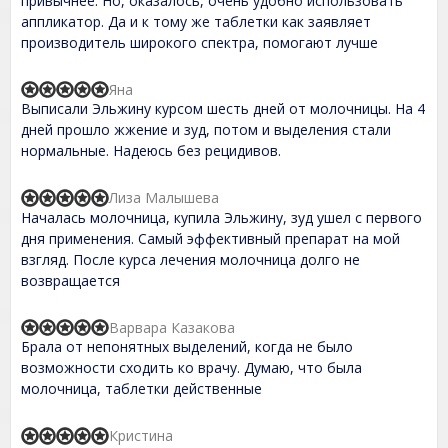
привычнее. Но, оказалось, очень удобно использовать
5
e
аппликатор. Да и к тому же таблетки как заявляет
d
производитель широкого спектра, помогают лучше
5
,
0
Яна
o
R
Выписали Эльжину курсом шесть дней от молочницы. На 4
u
a
t
t
дней прошло жжение и зуд, потом и выделения стали
o
e
нормальные. Надеюсь без рецидивов.
f
d
5
5
,
Лиза Малышева
R
0
Началась молочница, купила Эльжину, зуд ушел с первого
a
o
t
дня применения. Самый эффективный препарат на мой
u
e
t
взгляд. После курса лечения молочница долго не
d
o
возвращается
5
f
,
5
0
Варвара Казакова
o
R
Брала от непонятных выделений, когда не было
u
a
t
t
возможности сходить ко врачу. Думаю, что была
o
e
молочница, таблетки действенные
f
d
5
5
,
Кристина
R
0