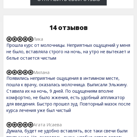
14 отзывов
Лика
R
Прошла курс от молочницы. Неприятных ощущений у меня
a
t
не было, вставляла строго на ночь, на утро не вытекает и
e
белье остается чистым
d
5
,
Милана
R
0
Появились неприятные ощущения в интимном месте,
a
o
t
пошла к врачу, оказалась молочница. Выписали Эльжину.
u
e
t
Ставила их на ночь, 9 дней. По ощущениям вполне
d
o
комфортно, не было жжения, есть удобный аппликатор
5
f
,
для введения. Быстро прошел зуд. Повторный мазок после
5
0
курса лечения уже был чистый
o
u
t
Агата Исаева
R
o
Думала, будет не удобно вставлять, все таки свечи были
a
f
t