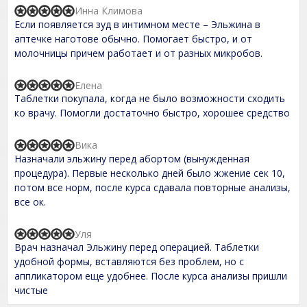
,
Инна Климова
R
0
Если появляется зуд в интимном месте – Эльжина в
a
o
t
аптечке наготове обычно. Помогает быстро, и от
u
e
t
молочницы причем работает и от разных микробов.
d
o
5
f
,
5
Елена
R
0
Таблетки покупала, когда не было возможности сходить
a
o
t
ко врачу. Помогли достаточно быстро, хорошее средство
u
e
t
d
o
5
Вика
f
R
,
5
Назначали эльжину перед абортом (вынужденная
a
0
t
процедура). Первые несколько дней было жжение сек 10,
o
e
потом все норм, после курса сдавала повторные анализы,
u
d
t
все ок.
5
o
,
f
0
5
Уля
o
R
Врач назначал Эльжину перед операцией. Таблетки
u
a
t
t
удобной формы, вставляются без проблем, но с
o
e
аппликатором еще удобнее. После курса анализы пришли
f
d
чистые
5
5
,