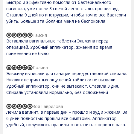
Быстро и эффективно помогли от бактериального
a
o
t
вагиноза, уже после 3 свечей легче стало, прошел зуд.
u
e
t
Ставила 9 дней по инструкции, чтобы точно все бактерии
d
o
убить. Больше эта болячка меня не беспокоила
5
f
,
5
0
Таисия
o
R
Вставляла вагинальные таблетки Эльжина перед
u
a
t
t
операцией. Удобный аппликатор, жжения во время
o
e
применения не было
f
d
5
5
,
Полина
R
0
Эльжину выписали для санации перед установкой спирали.
a
o
t
Никаких неприятных ощущений таблетки не вызвали.
u
e
t
Удобный аппликатор, они не вытекают. Ставила 3 дня.
d
o
Спираль установили нормально, без осложнений
5
f
,
5
0
Зоя Гаврилова
o
R
Лечила вагинит, в первые дни – прошло и зуд и жжения. За
u
a
t
t
6 дней полностью прошли все симптомы. Аппликатор
o
e
удобный, получилось правильно вставить с первого раза.
f
d
5
5