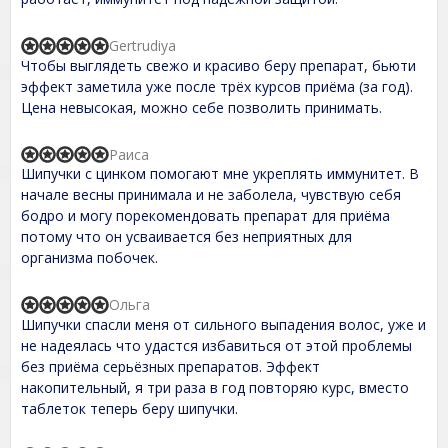
5
,
0
Gertrudiya
o
R
Чтобы выглядеть свежо и красиво беру препарат, бьюти
u
a
t
t
эффект заметила уже после трёх курсов приёма (за год).
o
e
Цена невысокая, можно себе позволить принимать.
f
d
5
5
,
Раиса
R
0
Шипучки с цинком помогают мне укреплять иммунитет. В
a
o
t
начале весны принимала и не заболела, чувствую себя
u
e
t
бодро и могу порекомендовать препарат для приёма
d
o
потому что он усваивается без неприятных для
5
f
,
организма побочек.
5
0
o
u
Ольга
R
t
Шипучки спасли меня от сильного выпадения волос, уже и
a
o
t
не надеялась что удастся избавиться от этой проблемы
f
e
без приёма серьёзных препаратов. Эффект
5
d
накопительный, я три раза в год повторяю курс, вместо
5
,
таблеток теперь беру шипучки.
0
o