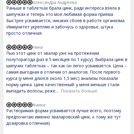
u
Александра Андреева
R
t
Раньше в таблетках брала цинк, ради интереса взяла в
a
o
t
шипучках и теперь это моя любимая форма приёма.
f
e
Быстрее усваивается, никаких сбоев в работе организма.
5
d
Иммунитет укрепляю и забочусь о здоровье, штука
5
,
просто отличная.
0
o
u
Нина
R
t
Пью этот цинк от эвалар уже на протяжении
a
o
t
полуторагода (раз в 5 месяцев по 1 курсу). Выбрала цинк в
f
e
шипучих таблетках – так как он легко усваивается. Цена –
5
d
самая выгодная в отличии от аналогов. После первого
5
,
курса (у меня длился около 1,5 мес) анализы показали
0
норму цинка. Цинк качественный: у меня меньше стали
o
выпадать волосы, реже
Показать больше
u
t
o
Фаина
f
R
Растворимая форма усваивается лучше всего, поэтому
5
a
t
предпочитаю именно эваларовский цинк, к тому же тут
e
дозировка отличная)
d
5