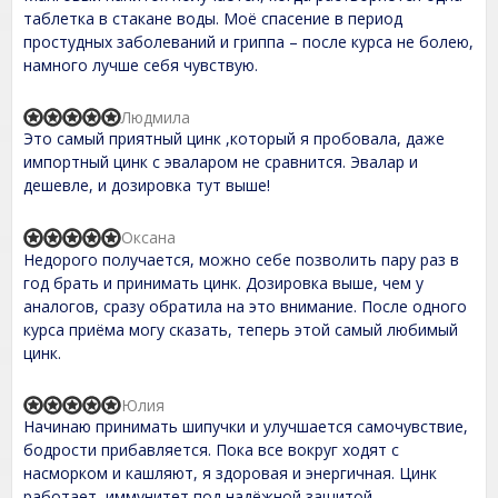
o
t
таблетка в стакане воды. Моё спасение в период
f
e
простудных заболеваний и гриппа – после курса не болею,
5
d
намного лучше себя чувствую.
5
,
0
Людмила
o
R
Это самый приятный цинк ,который я пробовала, даже
u
a
t
t
импортный цинк с эваларом не сравнится. Эвалар и
o
e
дешевле, и дозировка тут выше!
f
d
5
5
,
Оксана
R
0
Недорого получается, можно себе позволить пару раз в
a
o
t
год брать и принимать цинк. Дозировка выше, чем у
u
e
t
аналогов, сразу обратила на это внимание. После одного
d
o
курса приёма могу сказать, теперь этой самый любимый
5
f
,
цинк.
5
0
o
u
Юлия
R
t
Начинаю принимать шипучки и улучшается самочувствие,
a
o
t
бодрости прибавляется. Пока все вокруг ходят с
f
e
насморком и кашляют, я здоровая и энергичная. Цинк
5
d
работает, иммунитет под надёжной защитой.