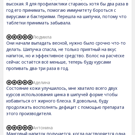
t
t
высокая. Я для профилактики стараюсь хотя бы два раза в
o
e
год его принимать, помогаю иммунитету бороться с
f
d
вирусами и бактериями. Перешла на шипучки, потому что
5
5
,
таблетки принимать забывала.
0
o
u
Людмила
R
t
Они начали выпадать весной, нужно было срочно что-то
a
o
t
делать. Шипучка спасла, не только приятный на вкус
f
e
напиток, но и эффективное средство. Волос на расчёске
5
d
сейчас остаётся всё меньше, теперь буду курсами
5
,
пропивать два-три раза в год.
0
o
u
Аделина
R
t
Состояние кожи улучшилось, мне хватило всего двух
a
o
t
курсов использования цинка в шипучей форме чтобы
f
e
избавиться от жирного блеска. Я довольна, буду
5
d
продолжать восполнять дефицит с помощью препарата
5
,
этого производителя.
0
o
u
Антонина
R
t
Манговый напиток получается, когда растворяется одна
a