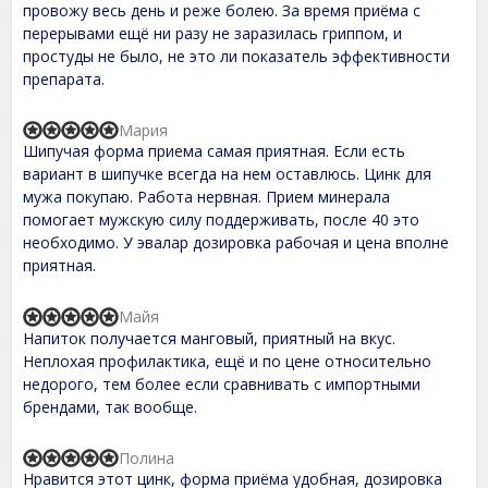
o
t
провожу весь день и реже болею. За время приёма с
f
e
перерывами ещё ни разу не заразилась гриппом, и
5
d
простуды не было, не это ли показатель эффективности
5
,
препарата.
0
o
u
Мария
R
t
Шипучая форма приема самая приятная. Если есть
a
o
t
вариант в шипучке всегда на нем оставлюсь. Цинк для
f
e
мужа покупаю. Работа нервная. Прием минерала
5
d
помогает мужскую силу поддерживать, после 40 это
5
,
необходимо. У эвалар дозировка рабочая и цена вполне
0
приятная.
o
u
t
Майя
R
o
Напиток получается манговый, приятный на вкус.
a
f
t
Неплохая профилактика, ещё и по цене относительно
5
e
недорого, тем более если сравнивать с импортными
d
брендами, так вообще.
5
,
0
Полина
o
R
Нравится этот цинк, форма приёма удобная, дозировка
u
a