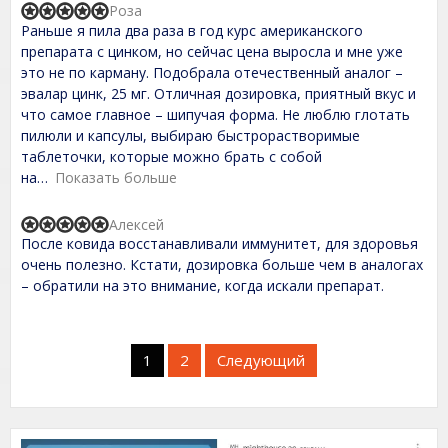
,
Роза
R
0
Раньше я пила два раза в год курс американского
a
o
t
препарата с цинком, но сейчас цена выросла и мне уже
u
e
t
это не по карману. Подобрала отечественный аналог –
d
o
эвалар цинк, 25 мг. Отличная дозировка, приятный вкус и
5
f
,
что самое главное – шипучая форма. Не люблю глотать
5
0
пилюли и капсулы, выбираю быстрорастворимые
o
таблеточки, которые можно брать с собой
u
t
на
Показать больше
o
f
Алексей
5
R
После ковида восстанавливали иммунитет, для здоровья
a
t
очень полезно. Кстати, дозировка больше чем в аналогах
e
– обратили на это внимание, когда искали препарат.
d
5
,
0
Site
o
Страница
Страница
1
2
Следующий
u
Reviews
t
навигация
o
f
5