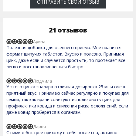
ОТПРАВИТЬ СВОЙ ОТЗЫВ
21 отзывов
Арина
R
Полезная добавка для осеннего приема. Мне нравится
a
t
формат шипучих таблеток. Вкусно и полезно. Принимая
e
цинк, даже если и случается простыть, то протекает все
d
легко и восстанавливаешься быстро.
5
,
0
Людмила
o
R
У этого цинка эвалара отличная дозировка 25 мг и очень
u
a
t
t
приятный вкус. Принимаю сейчас регулярно и покупаю для
o
e
семьи, так как врачи советуют использовать цинк для
f
d
профилактики ковида и снижения риска осложнений, если
5
5
,
даже ковид проберется в организм.
0
o
u
Дарья
R
t
С ними я быстрее прихожу в себя после сна, активно
a