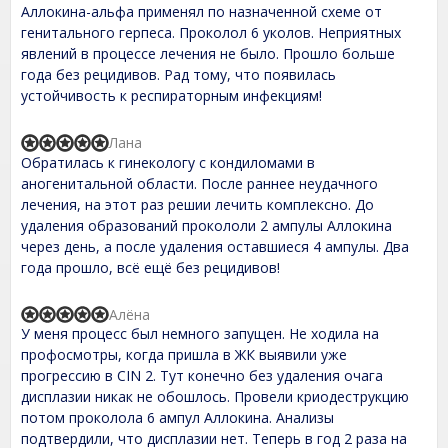
t
Аллокина-альфа применял по назначенной схеме от
e
генитального герпеса. Проколол 6 уколов. Неприятных
d
явлений в процессе лечения не было. Прошло больше
5
,
года без рецидивов. Рад тому, что появилась
0
устойчивость к респираторным инфекциям!
o
u
t
Лана
R
o
Обратилась к гинекологу с кондиломами в
a
f
t
аногенитальной области. После раннее неудачного
5
e
лечения, на этот раз решии лечить комплексно. До
d
удаления образований прокололи 2 ампулы Аллокина
5
,
через день, а после удаления оставшиеся 4 ампулы. Два
0
года прошло, всё ещё без рецидивов!
o
u
t
Алёна
R
o
У меня процесс был немного запущен. Не ходила на
a
f
t
профосмотры, когда пришла в ЖК выявили уже
5
e
прогрессию в CIN 2. Тут конечно без удаления очага
d
дисплазии никак не обошлось. Провели криодеструкцию
5
,
потом проколола 6 ампул Аллокина. Анализы
0
подтвердили, что дисплазии нет. Теперь в год 2 раза на