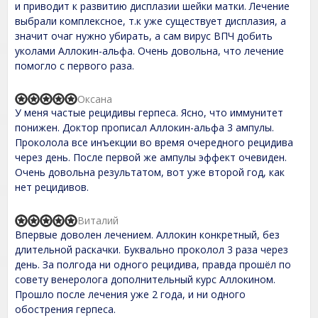
и приводит к развитию дисплазии шейки матки. Лечение
5
,
выбрали комплексное, т.к уже существует дисплазия, а
0
значит очаг нужно убирать, а сам вирус ВПЧ добить
o
уколами Аллокин-альфа. Очень довольна, что лечение
u
t
помогло с первого раза.
o
f
Оксана
5
R
У меня частые рецидивы герпеса. Ясно, что иммунитет
a
t
понижен. Доктор прописал Аллокин-альфа 3 ампулы.
e
Проколола все инъекции во время очередного рецидива
d
через день. После первой же ампулы эффект очевиден.
5
,
Очень довольна результатом, вот уже второй год, как
0
нет рецидивов.
o
u
t
Виталий
R
o
Впервые доволен лечением. Аллокин конкретный, без
a
f
t
длительной раскачки. Буквально проколол 3 раза через
5
e
день. За полгода ни одного рецидива, правда прошёл по
d
совету венеролога дополнительный курс Аллокином.
5
,
Прошло после лечения уже 2 года, и ни одного
0
обострения герпеса.
o