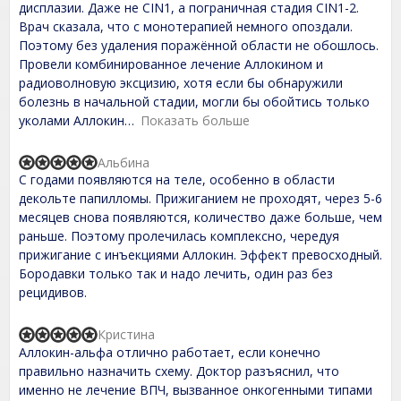
t
дисплазии. Даже не CIN1, а пограничная стадия CIN1-2.
5
e
Врач сказала, что с монотерапией немного опоздали.
d
Поэтому без удаления поражённой области не обошлось.
5
,
Провели комбинированное лечение Аллокином и
0
радиоволновую эксцизию, хотя если бы обнаружили
o
болезнь в начальной стадии, могли бы обойтись только
u
t
уколами Аллокин
Показать больше
o
f
Альбина
5
R
С годами появляются на теле, особенно в области
a
t
декольте папилломы. Прижиганием не проходят, через 5-6
e
месяцев снова появляются, количество даже больше, чем
d
раньше. Поэтому пролечилась комплексно, чередуя
5
,
прижигание с инъекциями Аллокин. Эффект превосходный.
0
Бородавки только так и надо лечить, один раз без
o
рецидивов.
u
t
o
Кристина
f
R
Аллокин-альфа отлично работает, если конечно
5
a
t
правильно назначить схему. Доктор разъяснил, что
e
именно не лечение ВПЧ, вызванное онкогенными типами
d