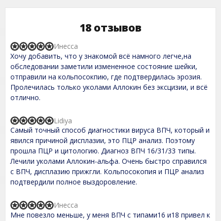
18 отзывов
Инесса
R
Хочу добавить, что у знакомой всё намного легче,на
a
t
обследовании заметили измененное состояние шейки,
e
отправили на кольпосокпию, где подтвердилась эрозия.
d
Пролечилась только уколами Аллокин без эксцизии, и всё
5
,
отлично.
0
o
u
Lidiya
R
t
Самый точный способ диагностики вируса ВПЧ, который и
a
o
t
явился причиной дисплазии, это ПЦР анализ. Поэтому
f
e
прошла ПЦР и цитологию. Диагноз ВПЧ 16/31/33 типы.
5
d
Лечили уколами Аллокин-альфа. Очень быстро справился
5
,
с ВПЧ, дисплазию прижгли. Кольпосокопия и ПЦР анализ
0
подтвердили полное выздоровление.
o
u
t
Инесса
R
o
Мне повезло меньше, у меня ВПЧ с типами16 и18 привел к
a
f