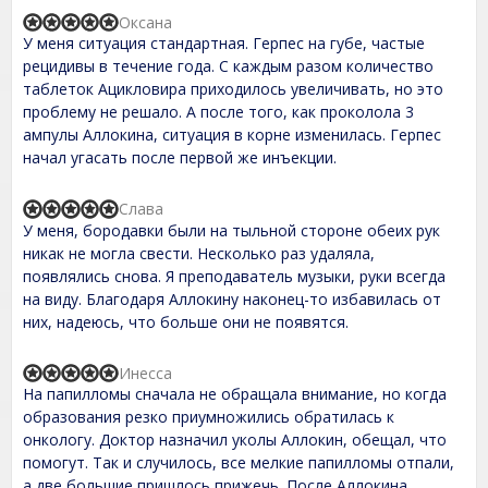
o
u
Оксана
R
t
У меня ситуация стандартная. Герпес на губе, частые
a
o
t
рецидивы в течение года. С каждым разом количество
f
e
таблеток Ацикловира приходилось увеличивать, но это
5
d
проблему не решало. А после того, как проколола 3
5
,
ампулы Аллокина, ситуация в корне изменилась. Герпес
0
начал угасать после первой же инъекции.
o
u
t
Слава
R
o
У меня, бородавки были на тыльной стороне обеих рук
a
f
t
никак не могла свести. Несколько раз удаляла,
5
e
появлялись снова. Я преподаватель музыки, руки всегда
d
на виду. Благодаря Аллокину наконец-то избавилась от
5
,
них, надеюсь, что больше они не появятся.
0
o
u
Инесса
R
t
На папилломы сначала не обращала внимание, но когда
a
o
t
образования резко приумножились обратилась к
f
e
онкологу. Доктор назначил уколы Аллокин, обещал, что
5
d
помогут. Так и случилось, все мелкие папилломы отпали,
5
,
а две большие пришлось прижечь. После Аллокина