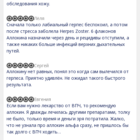
o
обследования хожу.
u
t
o
Лёля
f
R
Сначала только лабиальный герпес беспокоил, а потом
5
a
t
после стресса заболела Herpes Zoster. 6 флаконов
e
Аллокина назначили через день и рецидивы отступили, а
d
также никаких больше инфекций верхних дыхательных
5
,
путей.
0
o
u
Сергей
R
t
Аллокину нет равных, понял это когда сам вылечился от
a
o
t
герпеса. Приятно удивлён. Не ожидал такого быстрого
f
e
результата.
5
d
5
,
Евгения
R
0
Если вам нужно лекарство от ВПЧ, то рекомендую
a
o
t
аллокин. Я дважды лечилась другими препаратами, толку
u
e
t
не было, только время и деньги зря потратила. Жалко,
d
o
что не узнала про аллокин альфа сразу, не пришлось бы
5
f
,
так долго с ВПЧ ходить…
5
0