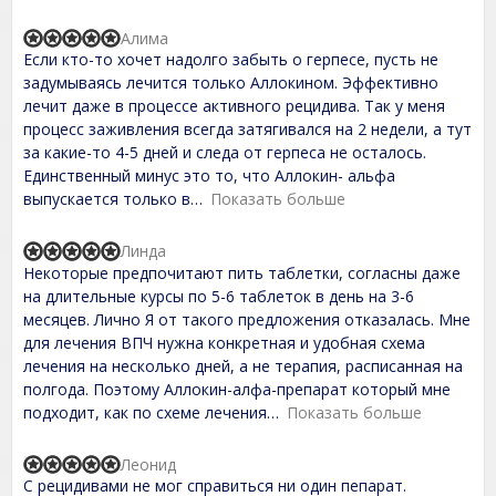
u
t
Алима
R
o
Если кто-то хочет надолго забыть о герпесе, пусть не
a
f
t
задумываясь лечится только Аллокином. Эффективно
5
e
лечит даже в процессе активного рецидива. Так у меня
d
процесс заживления всегда затягивался на 2 недели, а тут
5
,
за какие-то 4-5 дней и следа от герпеса не осталось.
0
Единственный минус это то, что Аллокин- альфа
o
выпускается только в
Показать больше
u
t
o
Линда
f
R
Некоторые предпочитают пить таблетки, согласны даже
5
a
t
на длительные курсы по 5-6 таблеток в день на 3-6
e
месяцев. Лично Я от такого предложения отказалась. Мне
d
для лечения ВПЧ нужна конкретная и удобная схема
5
,
лечения на несколько дней, а не терапия, расписанная на
0
полгода. Поэтому Аллокин-алфа-препарат который мне
o
подходит, как по схеме лечения
Показать больше
u
t
o
Леонид
f
R
С рецидивами не мог справиться ни один пепарат.
5
a