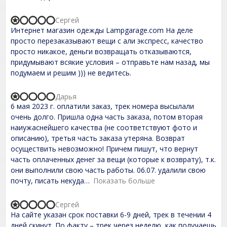
o
u
t
Сергей
R
o
Интернет магазин одежды Lampgarage.com На деле
a
f
t
просто перезаказывают вещи с али экспресс, качество
5
e
просто никакое, деньги возвращать отказываются,
d
придумывают всякие условия – отправьте нам назад, мы
1
,
подумаем и решим ))) не ведитесь.
0
o
u
Дарья
R
t
6 мая 2023 г. оплатили заказ, трек номера высылали
a
o
t
очень долго. Пришла одна часть заказа, потом вторая
f
e
наиужаснейшего качества (не соответствуют фото и
5
d
описанию), третья часть заказа утеряна. Возврат
1
,
осуществить невозможно! Причем пишут, что вернут
0
часть оплаченных денег за вещи (которые к возврату), т.к.
o
они выполнили свою часть работы. 06.07. удалили свою
u
t
почту, писать некуда
Показать больше
o
f
Сергей
5
R
На сайте указан срок поставки 6-9 дней, трек в течении 4
a
t
дней скинут. По факту – трек через неделю, как получаешь