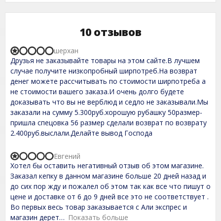
10 отзывов
шерхан
R
Друзья не заказывайте товары на этом сайте.В лучшем
a
t
случае получите низкопробный ширпотреб.На возврат
e
денег можете рассчитывать по стоимости ширпотреба а
d
не стоимости вашего заказа.И очень долго будете
1
,
доказывать что вы не верблюд и седло не заказывали.Мы
0
заказали на сумму 5.300руб.хорошую рубашку 50размер-
o
пришла спецовка 56 размер сделали возврат по возврату
u
t
2.400руб.выслали.Делайте вывод Господа
o
f
Евгений
5
R
Хотел бы оставить негативный отзыв об этом магазине.
a
t
Заказал кепку в данном магазине больше 20 дней назад и
e
до сих пор жду и пожалел об этом так как все что пишут о
d
цене и доставке от 6 до 9 дней все это не соответствует .
1
,
Во первых весь товар заказывается с Али экспрес и
0
магазин дерет
Показать больше