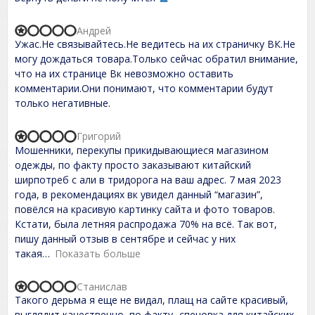
1
,
0
Андрей
o
R
Ужас.Не связывайтесь.Не ведитесь на их страничку ВК.Не
u
a
t
t
могу дождаться товара.Только сейчас обратил внимание,
o
e
что на их странице Вк невозможно оставить
f
d
комментарии.Они понимают, что комментарии будут
5
1
,
только негативные.
0
o
u
Григорий
R
t
Мошенники, перекупы прикидывающиеся магазином
a
o
t
одежды, по факту просто заказывают китайский
f
e
ширпотреб с али в тридорога на ваш адрес. 7 мая 2023
5
d
года, в рекомендациях вк увидел данный “магазин”,
1
,
повёлся на красивую картинку сайта и фото товаров.
0
Кстати, была летняя распродажа 70% на всё. Так вот,
o
пишу данный отзыв в сентябре и сейчас у них
u
t
такая
Показать больше
o
f
Станислав
5
R
Такого дерьма я еще не видал, плащ на сайте красивый,
a
t
выглядит качественно, по факту- спецовка для китайских