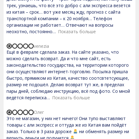
e
трек, узнаешь, что всё это добро с али экспресса везётся
d
из китая – срок… вот уже месяц жду, прогноз с сайта
1
,
транспортной компании – к 20 ноября… Телефон
0
организации не работает… Отвечают на вопросы
o
неохотно, постоянно
Показать больше
u
t
o
venezia
f
R
Ещё в феврале сделала заказ. На сайте указано, что
5
a
t
можно сделать возврат. Да и что мне сайт, есть
e
законодательство государства, на территории которого
d
они осуществляют интернет-торговлю. Посылка пришла
1
,
быстро, прямиком из Китая, качество соотсвтетсующее,
0
размер не подошёл. Делаю возврат тут же, в пределах
o
пары дней, соблюдаю инструкцию, всё под фото. Со мной
u
t
ведётся переписка
Показать больше
o
f
Олег
5
R
Это не магазин, у них нет ничего! Они тупо выставляют
a
t
товары с али экспресс и оттуда же из Китая вам пойдёт
e
заказ. Только в 3 раза дороже
ни обменять размер ни
d
вернуть деньги не получится