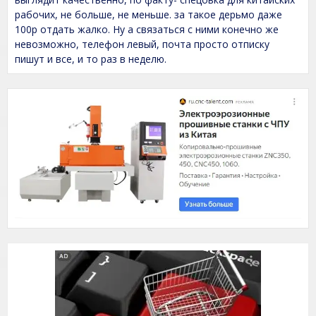
e
рабочих, не больше, не меньше. за такое дерьмо даже
d
100р отдать жалко. Ну а связаться с ними конечно же
1
,
невозможно, телефон левый, почта просто отписку
0
пишут и все, и то раз в неделю.
o
u
t
o
f
5