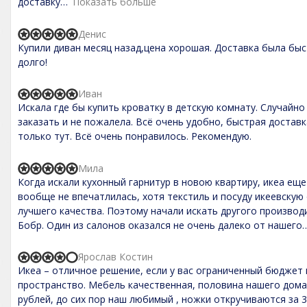
доставку
Показать больше
1
f
,
5
0
Денис
o
R
Купили диван месяц назад,цена хорошая. Доставка была быс
u
a
t
t
долго!
o
e
f
d
5
5
Иван
R
,
Искала где бы купить кроватку в детскую комнату. Случайн
a
0
t
заказать и не пожалела. Всё очень удобно, быстрая достав
o
e
только тут. Всё очень понравилось. Рекомендую.
u
d
t
5
o
,
Мила
f
R
0
5
Когда искали кухонный гарнитур в новою квартиру, икеа еще
a
o
t
вообще не впечатлилась, хотя текстиль и посуду икеевскую
u
e
t
лучшего качества. Поэтому начали искать другого произво
d
o
Бобр. Один из салонов оказался не очень далеко от нашего
5
f
,
5
0
Ярослав Костин
o
R
Икеа – отличное решение, если у вас ограниченный бюджет 
u
a
t
t
пространство. Мебель качественная, половина нашего дома –
o
e
рублей, до сих пор наш любимый , ножки откручиваются за 
f
d