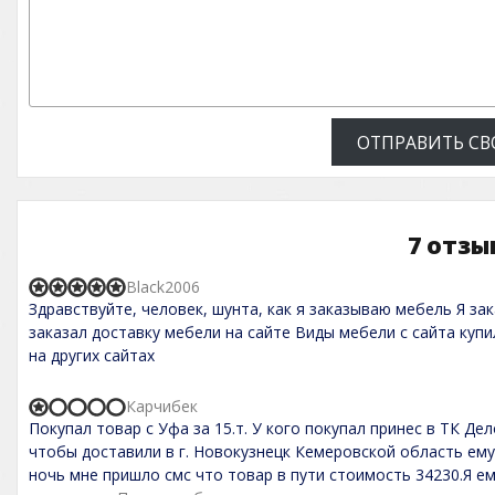
ОТПРАВИТЬ СВ
7 отзы
Black2006
R
Здравствуйте, человек, шунта, как я заказываю мебель Я зака
a
t
заказал доставку мебели на сайте Виды мебели с сайта куп
e
на других сайтах
d
5
,
Карчибек
R
0
Покупал товар с Уфа за 15.т. У кого покупал принес в ТК Д
a
o
t
чтобы доставили в г. Новокузнецк Кемеровской область ему
u
e
t
ночь мне пришло смс что товар в пути стоимость 34230.Я е
d
o