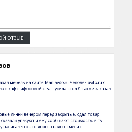
ОЙ ОТЗЫВ
вов
зал мебель на сайте Man avito.ru Человек avito.ru я
ила шкаф шифоновый стул купила стол Я также заказал
еловые линни вечером перед закрытые, сдал товар
 сказали упакуют и ему сообщают стоимость. в ту
му написал что это дорога надо отменит