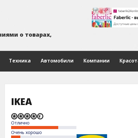
н
и
я
м
и
о
т
о
в
а
р
а
х
,
Техника
Автомобили
Компании
Красот
IKEA
Rated
Отлично
4,3
out
Очень хорошо
of
5