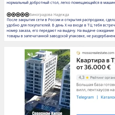
нормальный добротный стол, легко помещающийся в маши
5
4
,
0
Виноградова Надежда
o
R
После закрытия сети в России и открытия распродажи, сдел
u
a
t
t
удобно для покупателей. В день Х на входе в ТЦ тебя встр
o
e
номер заказа, его передают на выдачу. На выдаче ожидание 
f
d
товары в запечатанной заводской упаковке, не раздербане
5
5
,
0
o
u
t
o
f
5