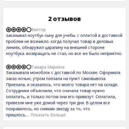
2 отзывов
Виктор
R
заказывал ноутбук сыну для учебы. с оплатой и доставкой
a
t
проблем не возникло. когда получал товар в деловых
e
линиях, обнаружил царапину на внешней стороне
d
ноутбука. возвращать не стал, но все же было неприятно.
4
,
0
Тамара Маркина
o
R
Заказывала моноблок с доставкой по Москве. Оформила
u
a
t
t
заказ ночью, утром поехала на пункт самовывоза.
o
e
Приехала, и оказалось, что моего товара нет на складе.
f
d
Сотрудники объяснили, что сначала товар нужно
5
4
,
оплатить, и только потом они его привезут. Оплатила,
0
привезли мне уже домой через три дня. В целом все
o
понравилось, но снимаю звезду за то, что
u
t
пришлось
Показать больше
o
f
5