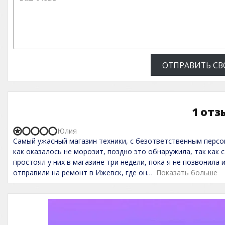
ОТПРАВИТЬ СВ
1 отз
Юлия
R
Самый ужасный магазин техники, с безответственным персо
a
t
как оказалось не морозит, поздно это обнаружила, так как 
e
простоял у них в магазине три недели, пока я не позвонила 
d
отправили на ремонт в Ижевск, где он
Показать больше
1
,
0
o
u
t
o