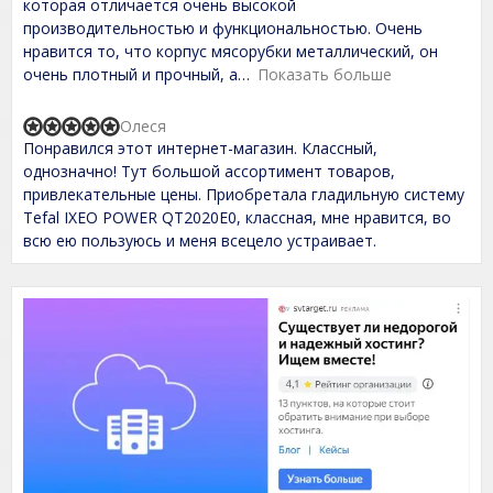
которая отличается очень высокой
o
производительностью и функциональностью. Очень
u
t
нравится то, что корпус мясорубки металлический, он
o
очень плотный и прочный, а
Показать больше
f
5
Олеся
R
Понравился этот интернет-магазин. Классный,
a
t
однозначно! Тут большой ассортимент товаров,
e
привлекательные цены. Приобретала гладильную систему
d
Tefal IXEO POWER QT2020E0, классная, мне нравится, во
5
,
всю ею пользуюсь и меня всецело устраивает.
0
o
u
t
o
f
5