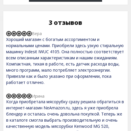
3 отзывов
Вера
R
Хороший магазин с богатым ассортиментом и
a
t
нормальными ценами. Приобрели здесь узкую стиральную
e
машинку Indesit IWUC 4105. Она полностью соответствует
d
всем описанным характеристикам и нашим ожиданиям.
5
,
Компактная, тихая в работе, есть датчик расхода воды,
0
много программ, мало потребляет электроэнергии.
o
Привезли как и было указано при оформлении, пока
u
t
работает отлично.
o
f
Ирина
5
R
Когда приобретала мясорубку сразу решила обратиться в
a
t
интернет-магазин NeAmazon.ru, здесь я уже приобрела
e
блендер и осталась очень довольна покупкой. Теперь же
d
в каталоге смогла выбрать производительную и очень
5
,
качественную модель мясорубки Kenwood MG 520,
0