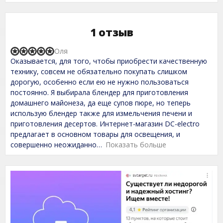
1 отзыв
Оля
R
Оказывается, для того, чтобы приобрести качественную
a
t
технику, совсем не обязательно покупать слишком
e
дорогую, особенно если ею не нужно пользоваться
d
постоянно. Я выбирала блендер для приготовления
5
,
домашнего майонеза, да еще супов пюре, но теперь
0
использую блендер также для измельчения печени и
o
приготовления десертов. Интернет-магазин DC-electro
u
t
предлагает в основном товары для освещения, и
o
совершенно неожиданно
Показать больше
f
5