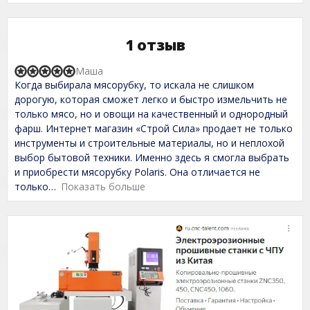
1 отзыв
Маша
R
Когда выбирала мясорубку, то искала не слишком
a
t
дорогую, которая сможет легко и быстро измельчить не
e
только мясо, но и овощи на качественный и однородный
d
фарш. Интернет магазин «Строй Сила» продает не только
5
,
инструменты и строительные материалы, но и неплохой
0
выбор бытовой техники. Именно здесь я смогла выбрать
o
и приобрести мясорубку Polaris. Она отличается не
u
t
только
Показать больше
o
f
5