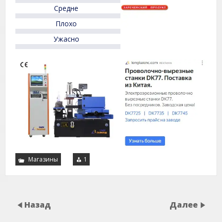
5
Средне
Плохо
Ужасно
Магазины
1
Назад
Далее