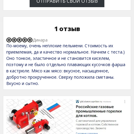
ОТПРАВИТЬ СВОЙ ОТЗЫВ
1 отзыв
Динара
R
По-моему, очень неплохие пельмени. Стоимость их
a
t
приемлемая, да и качество нормальное. Начнем с теста.)
e
Оно тонкое, эластичное и не становится киселем,
d
поэтому и не было отдельно плавающих кусочков фарша
5
,
в кастрюле. Мясо как мясо: вкусное, насыщенное,
0
добротно прокрученное. Сверху положила сметаны.
o
Вкусно и сытно.
u
t
o
f
5