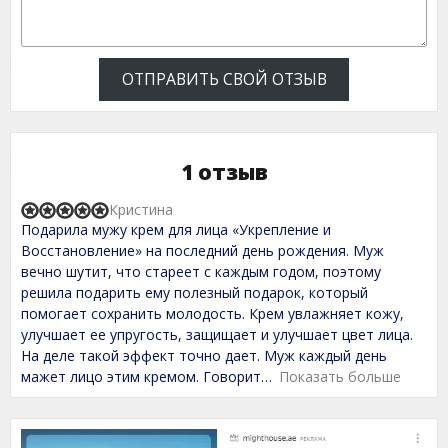
ОТПРАВИТЬ СВОЙ ОТЗЫВ
1 отзыв
Кристина
R
Подарила мужу крем для лица «Укрепление и
a
t
Восстановление» на последний день рождения. Муж
e
вечно шутит, что стареет с каждым годом, поэтому
d
решила подарить ему полезный подарок, который
5
,
помогает сохранить молодость. Крем увлажняет кожу,
0
улучшает ее упругость, защищает и улучшает цвет лица.
o
На деле такой эффект точно дает. Муж каждый день
u
t
мажет лицо этим кремом. Говорит
Показать больше
o
f
5