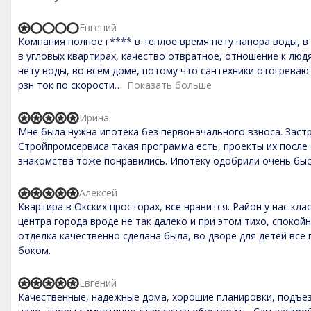
f
,
5
0
Евгений
o
R
Компания полное г**** в теплое время нету напора воды, в
u
a
t
t
в угловых квартирах, качество отвратное, отношение к людя
o
e
нету воды, во всем доме, потому что сантехники отогреваю
f
d
рзн ток по скорости
Показать больше
5
1
,
0
Ирина
o
R
Мне была нужна ипотека без первоначального взноса. Застр
u
a
t
t
Стройпромсервиса такая программа есть, проекты их после
o
e
знакомства тоже понравились. Ипотеку одобрили очень быс
f
d
5
5
,
Алексей
R
0
Квартира в Окских просторах, все нравится. Район у нас кла
a
o
t
центра города вроде не так далеко и при этом тихо, спокой
u
e
t
отделка качественно сделана была, во дворе для детей все
d
o
боком.
5
f
,
5
0
Евгений
o
R
Качественные, надежные дома, хорошие планировки, подъез
u
a
t
t