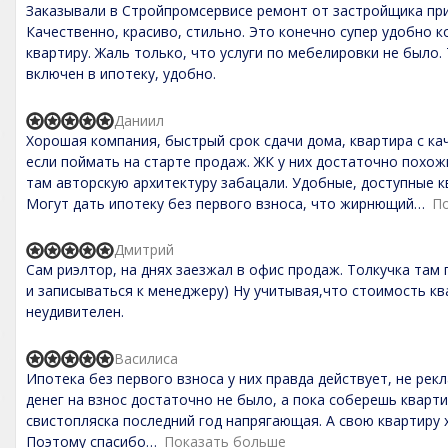
Заказывали в Стройпромсервисе ремонт от застройщика при
u
a
t
t
Качественно, красиво, стильно. Это конечно супер удобно к
o
e
квартиру. Жаль только, что услуги по мебелировки не было.
f
d
включен в ипотеку, удобно.
5
5
,
0
Даниил
o
R
Хорошая компания, быстрый срок сдачи дома, квартира с ка
u
a
t
t
если поймать на старте продаж. ЖК у них достаточно похожи
o
e
там авторскую архитектуру забацали. Удобные, доступные 
f
d
Могут дать ипотеку без первого взноса, что жирнющий
П
5
5
,
0
Дмитрий
o
R
Сам риэлтор, на днях заезжал в офис продаж. Толкучка там
u
a
t
t
и записываться к менеджеру) Ну учитывая,что стоимость кв
o
e
неудивителен.
f
d
5
5
,
Василиса
R
0
Ипотека без первого взноса у них правда действует, не рек
a
o
t
денег на взнос достаточно не было, а пока соберешь кварти
u
e
t
свистопляска последний год напрягающая. А свою квартиру 
d
o
Поэтому спасибо
Показать больше
5