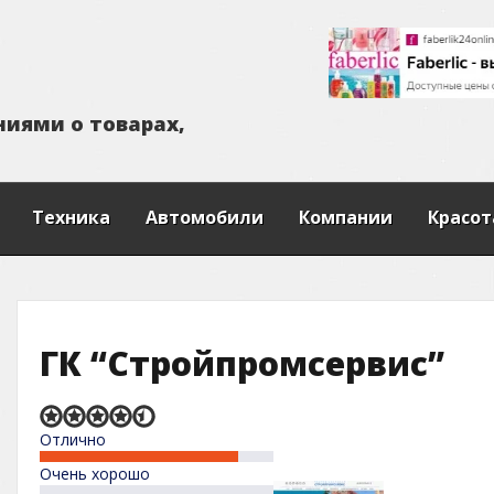
н
и
я
м
и
о
т
о
в
а
р
а
х
,
я
Техника
Автомобили
Компании
Красот
ГК “Стройпромсервис”
Rated
Отлично
4,4
out
Очень хорошо
of
5