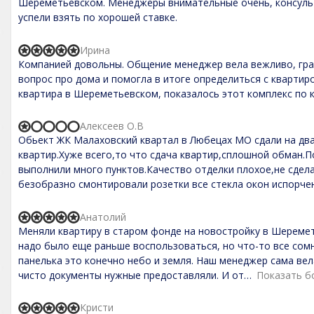
Шереметьевском. Менеджеры внимательные очень, консуль
f
d
успели взять по хорошей ставке.
5
5
,
0
Ирина
o
R
Компанией довольны. Общение менеджер вела вежливо, гра
u
a
t
t
вопрос про дома и помогла в итоге определиться с квартиро
o
e
квартира в Шереметьевском, показалось этот комплекс по к
f
d
5
5
,
Алексеев О.В
R
0
Обьект ЖК Малаховский квартал в Любецах МО сдали на два
a
o
t
квартир.Хуже всего,то что сдача квартир,сплошной обман.
u
e
t
выполнили много пунктов.Качество отделки плохое,не сдел
d
o
безобразно смонтировали розетки все стекла окон испорчены
1
f
,
5
0
Анатолий
o
R
Меняли квартиру в старом фонде на новостройку в Шеремет
u
a
t
t
надо было еще раньше воспользоваться, но что-то все сомн
o
e
панелька это конечно небо и земля. Наш менеджер сама вел
f
d
чисто документы нужные предоставляли. И от
Показать б
5
5
,
0
Кристи
o
R