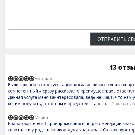
ОТПРАВИТЬ СВ
13 отз
Николай
R
Были с женой на консультации, когда решились купить квар
a
t
компетентный – сразу рассказал о преимуществах , ответил 
e
Данная услуга меня заинтересовала, ведь не факт, что нам 
d
хотим получить, а так нам и продажей старого
Показать 
5
,
0
Мария
o
R
Брали квартиру в Стройпромсервисе по рекомендации знак
u
a
t
t
квартале и у родственников мужа квартира к Окских просто
o
e