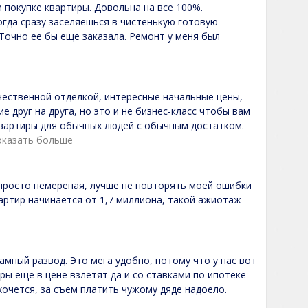
 покупке квартиры. Довольна на все 100%.
огда сразу заселяешься в чистенькую готовую
 Точно ее бы еще заказала. Ремонт у меня был
чественной отделкой, интересные начальные цены,
е друг на друга, но это и не бизнес-класс чтобы вам
квартиры для обычных людей с обычным достатком.
оказать больше
 просто немереная, лучше не повторять моей ошибки
артир начинается от 1,7 миллиона, такой ажиотаж
ламный развод. Это мега удобно, потому что у нас вот
ры еще в цене взлетят да и со ставками по ипотеке
хочется, за съем платить чужому дяде надоело.