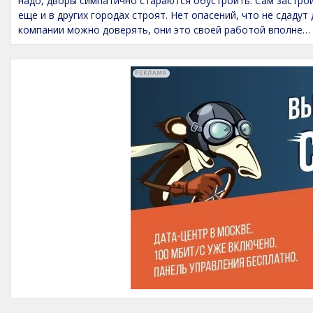
надо, дворы симпатично стараются обустроить. Сам застро
o
e
еще и в других городах строят. Нет опасений, что не сдаду
f
d
компании можно доверять, они это своей работой вполне
5
5
,
0
o
u
t
o
f
5