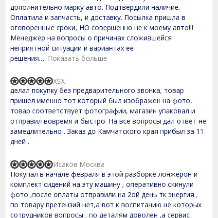
f
d
дополнительно марку авто. Подтвердили наличие.
5
2
,
Оплатила и запчасть, и доставку. Посылка пришла в
0
оговоренные сроки, НО совершенно не к моему авто!!!
o
Менеджер на вопросы о причинах сложившейся
u
t
неприятной ситуации и вариантах её
o
решения
Показать больше
f
5
XSX
R
делал покупку без предварительного звонка, товар
a
t
пришел именно тот который был изображен на фото,
e
товар соответствует фотографии, магазин упаковал и
d
отправил вовремя и быстро. На все вопросы дал ответ не
5
,
замедлительно . Заказ до Камчатского края прибыл за 11
0
дней .
o
u
t
Исаков Москва
R
o
Покупал в начале февраля в этой разборке лонжерон и
a
f
t
комплект сидений на эту машину , оперативно скинули
5
e
фото ,после оплаты отправили на 2ой день тк энергия ,
d
по товару претензий нет,а вот к воспитанию не которых
5
,
сотрудников вопросы , по деталям доволен ,а сервис