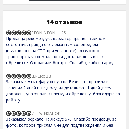
14 отзывов
SEON NEON - 125
R
Продавца рекомендую, вариатор пришел в живом
a
t
состоянии, правда с отломанным соленойдом
e
(выяснилось на СТО при установке), возможно
d
транспортная сломала, хотя доставлялось все в
5
,
обрешетке. Отправили быстро. Спасибо, лайк в карму
0
o
u
ШишкоВВ
R
t
Заказывал у них фару левую на Везел , отправили в
a
o
t
течении 2 дней в тк ,получил деталь за 11 дней ,всем
f
e
доволен , упаковали в пленку и обрешетку ,благодарю за
5
d
работу
5
,
0
ИП АЛИХАНОВ
o
R
Заказывал зеркало на Лексус 570. Спасибо продавцу, за
u
a
t
t
фото, которое прислал мне для подтверждения и без
o