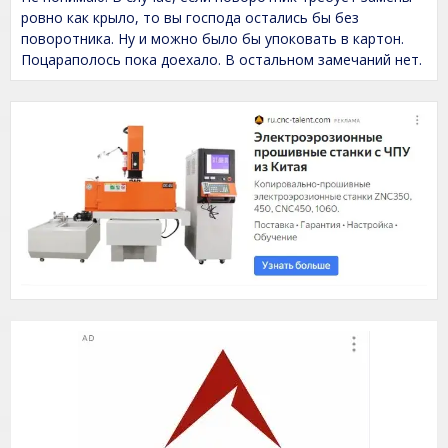
4
,
ровно как крыло, то вы господа остались бы без
0
поворотника. Ну и можно было бы упоковать в картон.
o
Поцараполось пока доехало. В остальном замечаний нет.
u
t
o
f
5