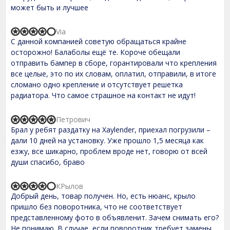
0
может быть и лучшее
o
u
t
Via
R
o
С данной компанией советую обращаться крайне
a
f
t
осторожно! Балаболы ещё те. Короче обещали
5
e
отправить бампер в сборе, горантировали что крепления
d
все целые, это по их словам, оплатил, отправили, в итоге
4
,
сломано одно крепление и отсутствует решетка
0
радиатора. Что самое страшное на контакт не идут!
o
u
t
Петрович
R
o
Брал у ребят раздатку на Хaylender, приехал погрузили –
a
f
t
дали 10 дней на установку. Уже прошло 1,5 месяца как
5
e
езжу, все шикарно, проблем вроде нет, говорю от всей
d
души спасибо, браво
5
,
0
КРылов
o
R
Добрый день, товар получен. Но, есть нюанс, крыло
u
a
t
t
пришло без поворотника, что не соответствует
o
e
представленному фото в объявленит. Зачем снимать его?
f
d
Не понимаю. В случае, если поворотник требует замены
5