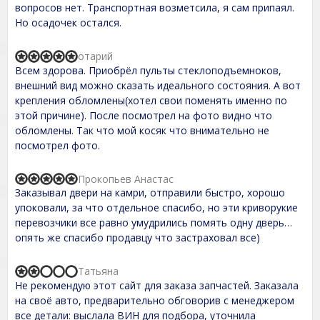
вопросов нет. Транспортная возметсила, я сам припаял.
5
5
,
Но осадочек остался.
0
o
u
отарий
R
t
Всем здорова. Приобрёл пульты стеклоподъемноков,
a
o
t
внешний вид можно сказать идеального состояния. А вот
f
e
крепления обломлены(хотел свои поменять именно по
5
d
этой причине). После посмотрел на фото видно что
5
,
обломлены. Так что мой косяк что внимательно не
0
посмотрел фото.
o
u
t
Прокопьев Анастас
R
o
Заказывал двери на камри, отправили быстро, хорошо
a
f
t
упоковали, за что отдельное спасибо, но эти криворукие
5
e
перевозчики все равно умудрились помять одну дверь…
d
опять же спасибо продавцу что застраховал все)
5
,
0
Татьяна
o
R
Не рекомендую этот сайт для заказа запчастей. Заказала
u
a
t
t
на своё авто, предварительно обговорив с менеджером
o
e
все детали: выслала ВИН для подбора, уточнила