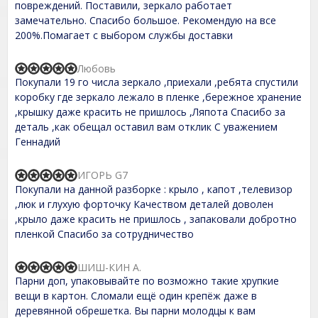
e
повреждений. Поставили, зеркало работает
f
d
замечательно. Спасибо большое. Рекомендую на все
5
5
,
200%.Помагает с выбором службы доставки
0
o
u
Любовь
R
t
Покупали 19 го числа зеркало ,приехали ,ребята спустили
a
o
t
коробку где зеркало лежало в пленке ,бережное хранение
f
e
,крышку даже красить не пришлось ,Ляпота Спасибо за
5
d
деталь ,как обещал оставил вам отклик С уважением
5
,
Геннадий
0
o
u
ИГОРЬ G7
R
t
Покупали на данной разборке : крыло , капот ,телевизор
a
o
t
,люк и глухую форточку Качеством деталей доволен
f
e
,крыло даже красить не пришлось , запаковали добротно
5
d
пленкой Спасибо за сотрудничество
5
,
0
ШИШ-КИН А.
o
R
Парни доп, упаковывайте по возможно такие хрупкие
u
a
t
t
вещи в картон. Сломали ещё один крепёж даже в
o
e
деревянной обрешетка. Вы парни молодцы к вам
f
d