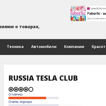
н
и
я
м
и
о
т
о
в
а
р
а
х
,
Техника
Автомобили
Компании
Красот
RUSSIA TESLA CLUB
Rated
Отлично
4,0
out
Очень хорошо
of
5