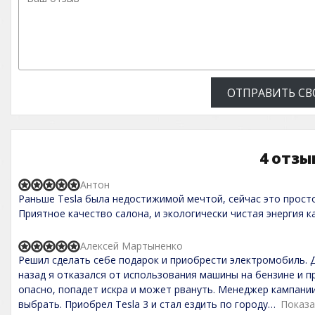
ОТПРАВИТЬ СВ
4 отзы
Антон
R
Раньше Tesla была недостижимой мечтой, сейчас это просто
a
t
Приятное качество салона, и экологически чистая энергия к
e
d
5
Алексей Мартыненко
R
,
Решил сделать себе подарок и приобрести электромобиль. 
a
0
t
назад я отказался от использования машины на бензине и п
o
e
опасно, попадет искра и может рвануть. Менеджер кампании
u
d
t
выбрать. Приобрел Tesla 3 и стал ездить по городу
Показ
5
o