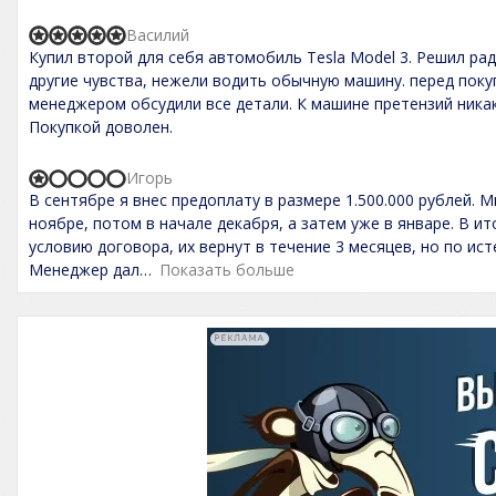
,
f
0
5
Василий
o
R
Купил второй для себя автомобиль Tesla Model 3. Решил р
u
a
t
t
другие чувства, нежели водить обычную машину. перед поку
o
e
менеджером обсудили все детали. К машине претензий никак
f
d
Покупкой доволен.
5
5
,
0
Игорь
o
R
В сентябре я внес предоплату в размере 1.500.000 рублей. 
u
a
t
t
ноябре, потом в начале декабря, а затем уже в январе. В ит
o
e
условию договора, их вернут в течение 3 месяцев, но по ис
f
d
Менеджер дал
Показать больше
5
1
,
0
o
u
t
o
f
5