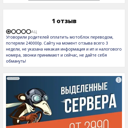
1 отзыв
АЦ
R
Уговорили родителей оплатить мотоблок переводом,
a
t
потеряли 240000р. Сайту на момент отзыва всего 3
e
недели, не указана никакая информация и ип и налогового
d
номера, звонки принимают и сейчас, не дайте себя
1
,
обмануть!
0
o
u
t
o
f
5