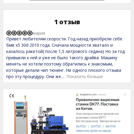
1 отзыв
мария
R
Привет любителям скорости. Год назад приобрели себе
a
t
бмв x5 30d 2010 года. Сначала мощности хватало и
e
казалось ракетой( после 1,5 литрового седана) Но за год
d
привыкли к ней и уже не было такого драйва. Машину
5
,
менять не хотели поэтому обратились к знакомым,
0
которые делали чип тюнинг. Ни одного плохого отзыва
o
про эту процедуру. Они же
Показать больше
u
t
o
f
5