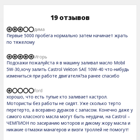
19 отзывов
дима
R
Первые 5000 пробега нормально затем начинает жрать
a
t
по тяжелому
e
d
3
Игорь
R
,
Подскажи пожалуйста я в машину заливал масло Mobil
a
0
t
5W-30,хочу залить Castrol Vekton SAE 10W-40 что-нибудь
o
e
измениться при работе двигателя?за ранее спасибо
u
d
t
5
o
,
ford
f
R
0
5
хорошо, что есть тупые кто заливает кастрол.
a
o
t
Мотористы без работы не сидят. Уже сколько терто
u
e
t
перетерто, а всеравно дураков с запасом. Конечно даже у
d
o
самого классного масла могут быть неудачи, на Castrol –
1
f
,
ЧЕМПИОН по засиранию моторов и дикому жору масла и
5
0
никакие отмазки манагеров и визги троллей не помогут!
o
u